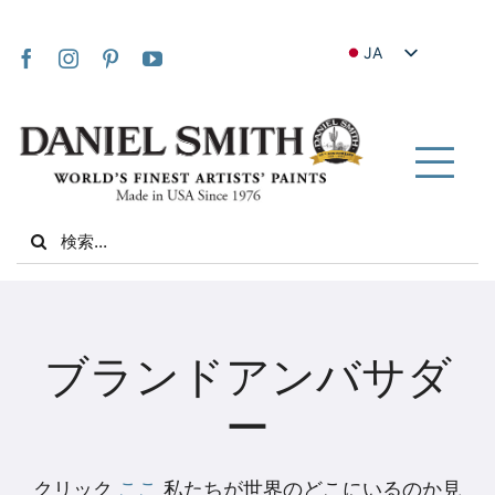
Skip
to
JA
content
EN
FR
IT
Tog
DE
Nav
Search
ES
for:
NL
UK
家
VI
ブランドアンバサダ
ZH
私たちについて
ー
ZH_TW
コミュニティ
クリック
ここ
私たちが世界のどこにいるのか見