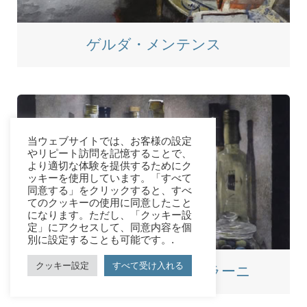
ゲルダ・メンテンス
当ウェブサイトでは、お客様の設定
やリピート訪問を記憶することで、
より適切な体験を提供するためにク
ッキーを使用しています。「すべて
同意する」をクリックすると、すべ
てのクッキーの使用に同意したこと
になります。ただし、「クッキー設
定」にアクセスして、同意内容を個
別に設定することも可能です。.
クッキー設定
すべて受け入れる
ジョヴァンニ・バルザラーニ