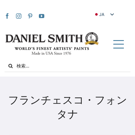
Skip
to
JA
content
EN
FR
IT
Tog
DE
Nav
Search
ES
for:
NL
UK
家
VI
フランチェスコ・フォン
ZH
私たちについて
タナ
ZH_TW
コミュニティ