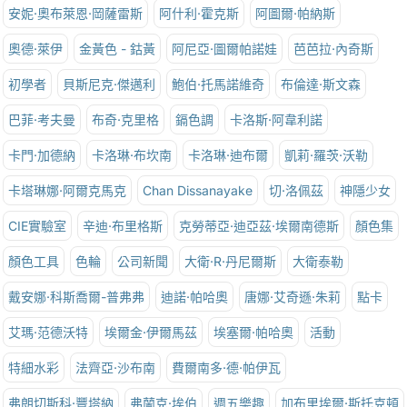
安妮·奧布萊恩·岡薩雷斯
阿什利·霍克斯
阿圖爾·帕納斯
奧德·萊伊
金黃色 - 鈷黃
阿尼亞·圖爾帕諾娃
芭芭拉·內奇斯
初學者
貝斯尼克·傑邁利
鮑伯·托馬諾維奇
布倫達·斯文森
巴菲·考夫曼
布奇·克里格
鎘色調
卡洛斯·阿韋利諾
卡門·加德納
卡洛琳·布坎南
卡洛琳·迪布爾
凱莉·羅茨·沃勒
卡塔琳娜·阿爾克馬克
Chan Dissanayake
切·洛佩茲
神隱少女
CIE實驗室
辛迪·布里格斯
克勞蒂亞·迪亞茲·埃爾南德斯
顏色集
顏色工具
色輪
公司新聞
大衛·R·丹尼爾斯
大衛泰勒
戴安娜·科斯喬爾-普弗弗
迪諾·帕哈奧
唐娜·艾奇遜·朱莉
點卡
艾瑪·范德沃特
埃爾金·伊爾馬茲
埃塞爾·帕哈奧
活動
特細水彩
法齊亞·沙布南
費爾南多·德·帕伊瓦
弗朗切斯科·豐塔納
弗蘭克·埃伯
週五樂趣
加布里埃爾·斯托克頓