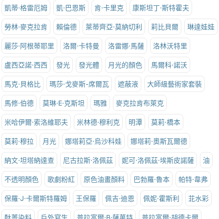
凱蒂·格雷厄姆
凱·巴恩斯
肯·卡里克
康斯坦丁·斯特霍夫
勞林·麥克拉肯
賴倫德
萊蒂齊亞·莫納切利
莉比貝爾
琳達娃娃
麗莎·阿根蒂耶里
洛爾·卡特曼
洛雷娜·馬薩
洛林沃特里
盧西亞諾·西西
發光
發光體
月光的顏色
馬爾科·諾沃
馬克·貝格比
瑪莎·戈麥斯-席爾瓦
遮蔽液
大師級藝術家套裝
馬修·伯德
莫琳·E·克斯坦
瑪雅
麥克拉肯布萊克
米哈伊爾·索洛維耶夫
米林德·穆利克
明潭
莫莉·橋本
莫莉·穆拉
月光
娜塔莉亞·烏沙科娃
娜塔莉·奧斯瓦爾德
納文·坦塔納達查
尼古拉斯·洛佩茲
妮可·洛佩茲·埃斯皮諾薩
油
不透明顏色
歌劇粉紅
原色油畫顏料
巴勃羅·魯本
帕特·韋弗
保羅·J·卡爾斯特羅姆
王保羅
佩吉·迪恩
佩妮·霍斯利
苝水彩
酞菁染料
戶外寫生
普拉富爾·B·薩萬特
普拉富爾·胡德卡爾