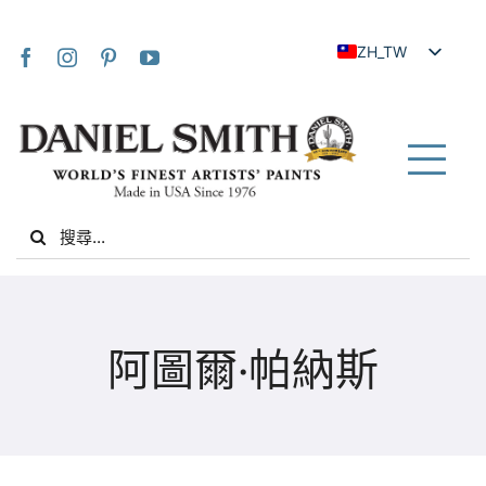
Skip
to
ZH_TW
content
EN
JA
FR
Tog
IT
Nav
Search
DE
for:
ES
NL
家
UK
阿圖爾·帕納斯
VI
關於我們
ZH
社群