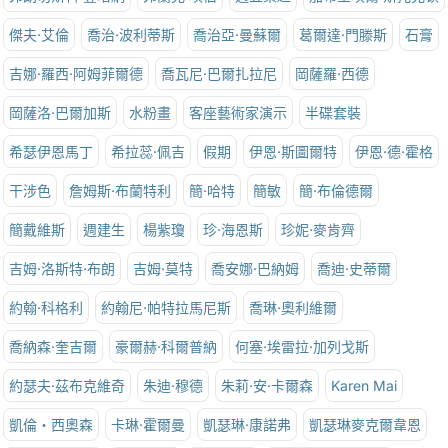
傑夫·艾倫
喬治·波利蒂斯
喬治亞·曼蘇爾
葛爾達·門滕斯
石膏
吉娜·羅西·阿姆菲爾德
喬瓦尼·巴爾扎拉尼
岡薩羅·西德
岡薩洛·巴爾加斯
水粉畫
客座藝術家演示
半碟套裝
希瑟伊恩馬丁
希拉蕊·佩吉
假期
伊恩·斯圖爾特
伊恩·德·霍格
干涉色
詹姆斯·布蘭特利
簡·哈特
簡敏
簡·布倫德爾
簡戴維斯
週建生
楊紫瓊
珍·海恩斯
珍妮·麥肯齊
吉姆·洛斯特·布朗
吉姆·莫特
喬安娜·巴納姆
喬迪·史蒂爾
約翰·科格利
約翰尼·帕特拉馬尼斯
喬琳·奧利維爾
喬納森·奎吉爾
豪爾赫·科爾普納
何塞·埃雷拉·加列戈斯
約瑟夫·茲布克維奇
朱迪·穆德
朱莉·安·卡爾森
Karen Mai
凱倫‧西奧森
卡琳·霍爾曼
凱瑟琳·康諾弗
凱瑟琳麥克爾韋恩