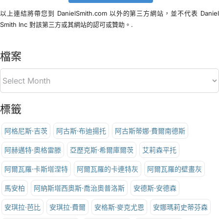
以上連結將帶您到 DanielSmith.com 以外的第三方網站，並不代表 Danie
Smith Inc 對該第三方或其網站的認可或贊助。.
檔案
標籤
阿格尼斯·吉茨
阿古斯·布迪揚托
阿古斯蒂娜·費爾南德斯
阿赫邁特·奧格雷滕
亞歷克斯·希爾庫爾茨
艾莉森平托
阿爾瓦羅·卡斯塔涅特
阿爾瓦羅的卡連特灰
阿爾瓦羅的壁畫灰
馬安柏
阿納斯塔西奧斯·喬治奧普洛斯
安德斯·安德森
安琪拉·芭比
安琪拉·費爾
安格斯·麥克尤恩
安娜瑪莉史蒂芬森