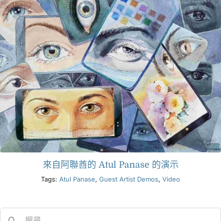
來自阿聯酋的 Atul Panase 的演示
Tags:
Atul Panase
,
Guest Artist Demos
,
Video
Search