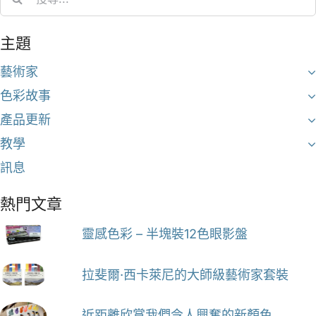
for:
主題
藝術家
色彩故事
產品更新
教學
訊息
熱門文章
靈感色彩 – 半塊裝12色眼影盤
拉斐爾·西卡萊尼的大師級藝術家套裝
近距離欣賞我們令人興奮的新顏色