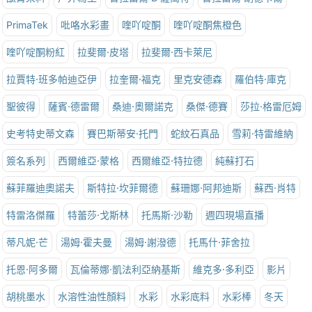
PrimaTek
吡咯水彩畫
喹吖啶酮
喹吖啶酮焦橙色
喹吖啶酮粉紅
拉斐爾·皮塔
拉斐爾·西卡萊尼
拉賈特·班多帕迪亞伊
拉奎爾·福克
里克安德森
羅伯特·庫克
聖彼得
薩賓·德雷爾
桑迪·奧爾諾克
桑傑·德賽
莎拉·格雷厄姆
史考特史蒂文森
賽巴斯蒂安·托門
蛇紋石真品
雪莉·特雷維納
簽名系列
西爾維亞·蒙格
西爾維亞·特拉德
純蘇打石
蘇菲羅迪奧諾夫
斯特拉·坎菲爾德
蘇珊娜·阿邦迪斯
蘇西·肖特
特雷洛傑羅
特蕾莎·戈斯林
托馬斯·沙勒
週四現場直播
蒂凡妮·芒
湯姆·霍夫曼
湯姆·謝潑德
托馬什·菲舍拉
托恩·阿多爾
瓦倫蒂娜·凱法利亞納基斯
維克多·多利亞
影片
胡桃墨水
水溶性油性顏料
水彩
水彩底料
水彩棒
冬天