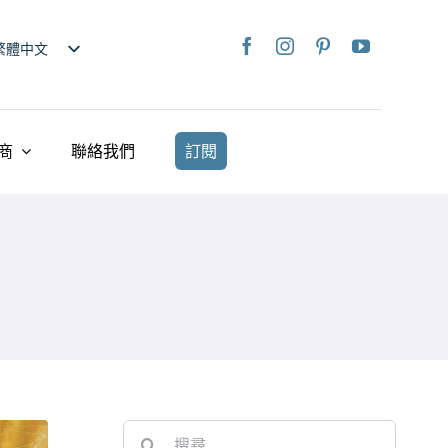
繁體中文
nglish
日本語
rançais
商
聯絡我們
訂閱
taliano
Deutsch
spañol
ederlands
країнська
iếng Việt
简体中文
Search