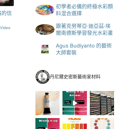
初學者必備的終極水彩顏
料混合選擇
格的信
跟著克勞蒂亞·迪亞茲·埃
Video
爾南德斯學習發光水彩畫
Agus Budiyanto 的藝術
大師套裝
丹尼爾史密斯藝術家材料