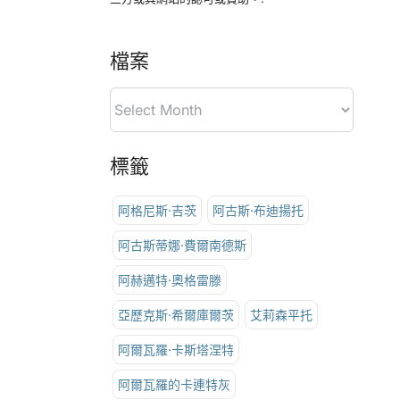
檔案
標籤
阿格尼斯·吉茨
阿古斯·布迪揚托
阿古斯蒂娜·費爾南德斯
阿赫邁特·奧格雷滕
亞歷克斯·希爾庫爾茨
艾莉森平托
阿爾瓦羅·卡斯塔涅特
阿爾瓦羅的卡連特灰