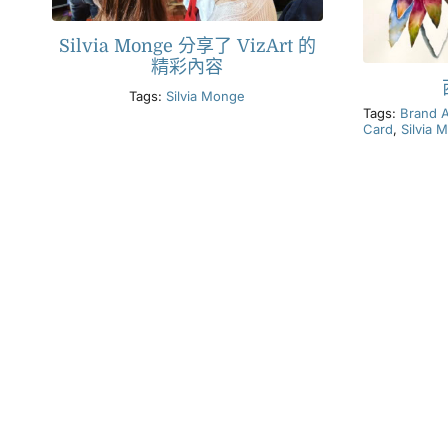
Silvia Monge 分享了 VizArt 的
精彩內容
Tags:
Silvia Monge
Tags:
Brand 
Card
,
Silvia 