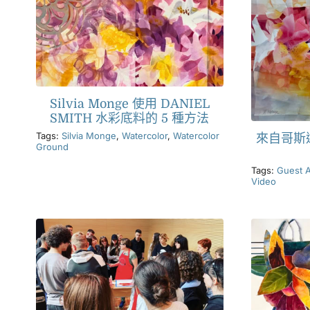
Silvia Monge 使用 DANIEL
SMITH 水彩底料的 5 種方法
Tags:
Silvia Monge
,
Watercolor
,
Watercolor
來自哥斯
Ground
Tags:
Guest A
Video