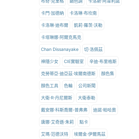
布奇·克里格
鎘色調
卡洛斯·阿韋利諾
卡門·加德納
卡洛琳·布坎南
卡洛琳·迪布爾
凱莉·羅茨·沃勒
卡塔琳娜·阿爾克馬克
Chan Dissanayake
切·洛佩茲
神隱少女
CIE實驗室
辛迪·布里格斯
克勞蒂亞·迪亞茲·埃爾南德斯
顏色集
顏色工具
色輪
公司新聞
大衛·R·丹尼爾斯
大衛泰勒
戴安娜·科斯喬爾-普弗弗
迪諾·帕哈奧
唐娜·艾奇遜·朱莉
點卡
艾瑪·范德沃特
埃爾金·伊爾馬茲