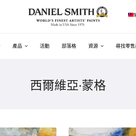
E
F
產品
活動
部落格
資源
尋找零售
I
E
西爾維亞·蒙格
N
У
T