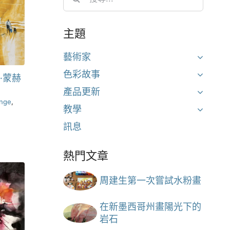
for:
主題
藝術家
色彩故事
·蒙赫
產品更新
onge
,
教學
訊息
熱門文章
周建生第一次嘗試水粉畫
在新墨西哥州畫陽光下的
岩石