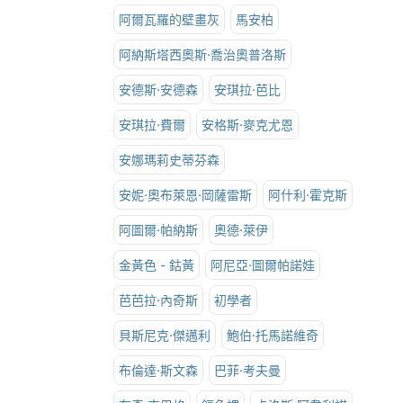
阿爾瓦羅的壁畫灰
馬安柏
阿納斯塔西奧斯·喬治奧普洛斯
安德斯·安德森
安琪拉·芭比
安琪拉·費爾
安格斯·麥克尤恩
安娜瑪莉史蒂芬森
安妮·奧布萊恩·岡薩雷斯
阿什利·霍克斯
阿圖爾·帕納斯
奧德·萊伊
金黃色 - 鈷黃
阿尼亞·圖爾帕諾娃
芭芭拉·內奇斯
初學者
貝斯尼克·傑邁利
鮑伯·托馬諾維奇
布倫達·斯文森
巴菲·考夫曼