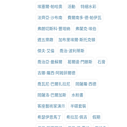
埃塞爾·帕哈奧
活動
特細水彩
法齊亞·沙布南
費爾南多·德·帕伊瓦
弗朗切斯科·豐塔納
弗蘭克·埃伯
週五樂趣
加布里埃爾·斯托克頓
傑夫·艾倫
喬治·波利蒂斯
喬治亞·曼蘇爾
葛爾達·門滕斯
石膏
吉娜·羅西·阿姆菲爾德
喬瓦尼·巴爾扎拉尼
岡薩羅·西德
岡薩洛·巴爾加斯
水粉畫
客座藝術家演示
半碟套裝
希瑟伊恩馬丁
希拉蕊·佩吉
假期