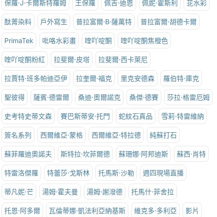
保羅·J·卡爾斯特羅姆
王保羅
佩吉·迪恩
佩妮·霍斯利
苝水彩
酞菁染料
戶外寫生
普拉富爾·B·薩萬特
普拉富爾·胡德卡爾
PrimaTek
吡咯水彩畫
喹吖啶酮
喹吖啶酮焦橙色
喹吖啶酮粉紅
拉斐爾·皮塔
拉斐爾·西卡萊尼
拉賈特·班多帕迪亞伊
拉奎爾·福克
里克安德森
羅伯特·庫克
聖彼得
薩賓·德雷爾
桑迪·奧爾諾克
桑傑·德賽
莎拉·格雷厄姆
史考特史蒂文森
賽巴斯蒂安·托門
蛇紋石真品
雪莉·特雷維納
簽名系列
西爾維亞·蒙格
西爾維亞·特拉德
純蘇打石
蘇菲羅迪奧諾夫
斯特拉·坎菲爾德
蘇珊娜·阿邦迪斯
蘇西·肖特
特雷洛傑羅
特蕾莎·戈斯林
托馬斯·沙勒
週四現場直播
蒂凡妮·芒
湯姆·霍夫曼
湯姆·謝潑德
托馬什·菲舍拉
托恩·阿多爾
瓦倫蒂娜·凱法利亞納基斯
維克多·多利亞
影片