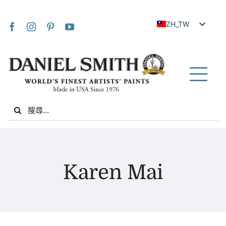
Skip
to
ZH_TW
content
EN
JA
FR
Tog
IT
Nav
Search
DE
for:
ES
NL
家
UK
Karen Mai
VI
關於我們
ZH
社群