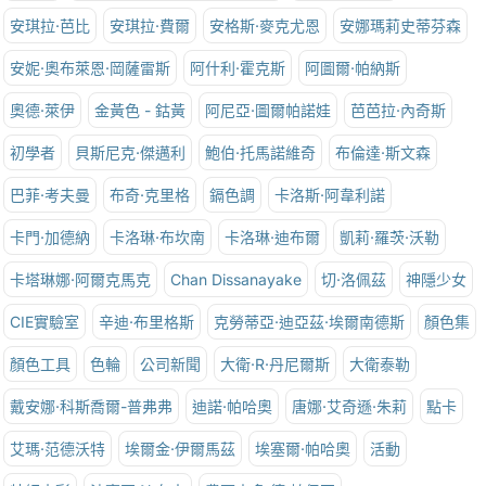
安琪拉·芭比
安琪拉·費爾
安格斯·麥克尤恩
安娜瑪莉史蒂芬森
安妮·奧布萊恩·岡薩雷斯
阿什利·霍克斯
阿圖爾·帕納斯
奧德·萊伊
金黃色 - 鈷黃
阿尼亞·圖爾帕諾娃
芭芭拉·內奇斯
初學者
貝斯尼克·傑邁利
鮑伯·托馬諾維奇
布倫達·斯文森
巴菲·考夫曼
布奇·克里格
鎘色調
卡洛斯·阿韋利諾
卡門·加德納
卡洛琳·布坎南
卡洛琳·迪布爾
凱莉·羅茨·沃勒
卡塔琳娜·阿爾克馬克
Chan Dissanayake
切·洛佩茲
神隱少女
CIE實驗室
辛迪·布里格斯
克勞蒂亞·迪亞茲·埃爾南德斯
顏色集
顏色工具
色輪
公司新聞
大衛·R·丹尼爾斯
大衛泰勒
戴安娜·科斯喬爾-普弗弗
迪諾·帕哈奧
唐娜·艾奇遜·朱莉
點卡
艾瑪·范德沃特
埃爾金·伊爾馬茲
埃塞爾·帕哈奧
活動