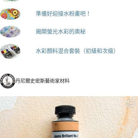
準備好迎接水粉畫吧！
揭開螢光水彩的奧秘
水彩顏料混合套裝（初級和次級）
丹尼爾史密斯藝術家材料