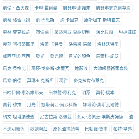
凱倫‧西奧森
卡琳·霍爾曼
凱瑟琳·康諾弗
凱瑟琳麥克爾韋恩
凱蒂·格雷厄姆
凱·巴恩斯
肯·卡里克
康斯坦丁·斯特霍夫
勞林·麥克拉肯
賴倫德
萊蒂齊亞·莫納切利
莉比貝爾
琳達娃娃
麗莎·阿根蒂耶里
洛爾·卡特曼
洛雷娜·馬薩
洛林沃特里
盧西亞諾·西西
發光
發光體
月光的顏色
馬爾科·諾沃
馬克·貝格比
瑪莎·戈麥斯-席爾瓦
遮蔽液
大師級藝術家套裝
馬修·伯德
莫琳·E·克斯坦
瑪雅
麥克拉肯布萊克
米哈伊爾·索洛維耶夫
米林德·穆利克
明潭
莫莉·橋本
莫莉·穆拉
月光
娜塔莉亞·烏沙科娃
娜塔莉·奧斯瓦爾德
納文·坦塔納達查
尼古拉斯·洛佩茲
妮可·洛佩茲·埃斯皮諾薩
油
不透明顏色
歌劇粉紅
原色油畫顏料
巴勃羅·魯本
帕特·韋弗