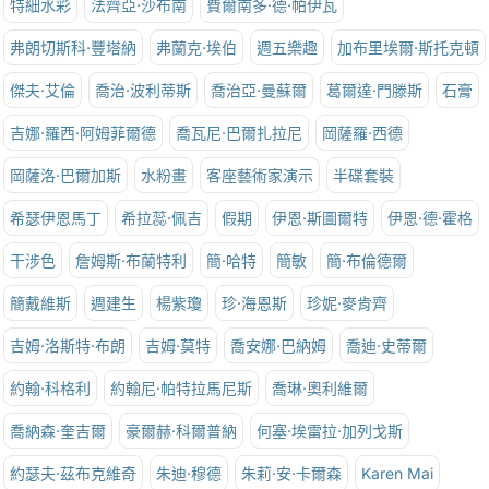
特細水彩
法齊亞·沙布南
費爾南多·德·帕伊瓦
弗朗切斯科·豐塔納
弗蘭克·埃伯
週五樂趣
加布里埃爾·斯托克頓
傑夫·艾倫
喬治·波利蒂斯
喬治亞·曼蘇爾
葛爾達·門滕斯
石膏
吉娜·羅西·阿姆菲爾德
喬瓦尼·巴爾扎拉尼
岡薩羅·西德
岡薩洛·巴爾加斯
水粉畫
客座藝術家演示
半碟套裝
希瑟伊恩馬丁
希拉蕊·佩吉
假期
伊恩·斯圖爾特
伊恩·德·霍格
干涉色
詹姆斯·布蘭特利
簡·哈特
簡敏
簡·布倫德爾
簡戴維斯
週建生
楊紫瓊
珍·海恩斯
珍妮·麥肯齊
吉姆·洛斯特·布朗
吉姆·莫特
喬安娜·巴納姆
喬迪·史蒂爾
約翰·科格利
約翰尼·帕特拉馬尼斯
喬琳·奧利維爾
喬納森·奎吉爾
豪爾赫·科爾普納
何塞·埃雷拉·加列戈斯
約瑟夫·茲布克維奇
朱迪·穆德
朱莉·安·卡爾森
Karen Mai