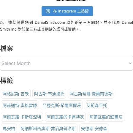
在 Instagram 上追蹤
以上連結將帶您到 DanielSmith.com 以外的第三方網站，並不代表 Danie
Smith Inc 對該第三方或其網站的認可或贊助。.
檔案
標籤
阿格尼斯·吉茨
阿古斯·布迪揚托
阿古斯蒂娜·費爾南德斯
阿赫邁特·奧格雷滕
亞歷克斯·希爾庫爾茨
艾莉森平托
阿爾瓦羅·卡斯塔涅特
阿爾瓦羅的卡連特灰
阿爾瓦羅的壁畫灰
馬安柏
阿納斯塔西奧斯·喬治奧普洛斯
安德斯·安德森