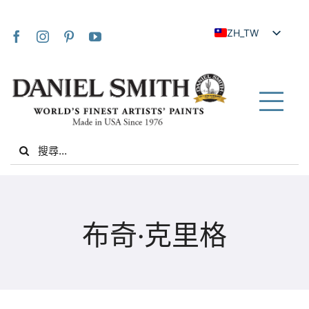
Skip
to
ZH_TW
content
EN
JA
FR
Tog
IT
Nav
Search
DE
for:
ES
NL
家
UK
布奇·克里格
VI
關於我們
ZH
社群