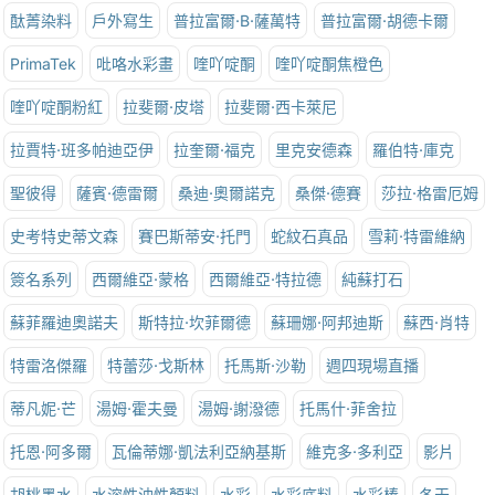
酞菁染料
戶外寫生
普拉富爾·B·薩萬特
普拉富爾·胡德卡爾
PrimaTek
吡咯水彩畫
喹吖啶酮
喹吖啶酮焦橙色
喹吖啶酮粉紅
拉斐爾·皮塔
拉斐爾·西卡萊尼
拉賈特·班多帕迪亞伊
拉奎爾·福克
里克安德森
羅伯特·庫克
聖彼得
薩賓·德雷爾
桑迪·奧爾諾克
桑傑·德賽
莎拉·格雷厄姆
史考特史蒂文森
賽巴斯蒂安·托門
蛇紋石真品
雪莉·特雷維納
簽名系列
西爾維亞·蒙格
西爾維亞·特拉德
純蘇打石
蘇菲羅迪奧諾夫
斯特拉·坎菲爾德
蘇珊娜·阿邦迪斯
蘇西·肖特
特雷洛傑羅
特蕾莎·戈斯林
托馬斯·沙勒
週四現場直播
蒂凡妮·芒
湯姆·霍夫曼
湯姆·謝潑德
托馬什·菲舍拉
托恩·阿多爾
瓦倫蒂娜·凱法利亞納基斯
維克多·多利亞
影片
胡桃墨水
水溶性油性顏料
水彩
水彩底料
水彩棒
冬天