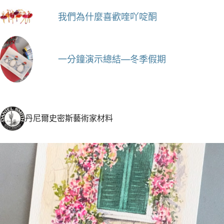
我們為什麼喜歡喹吖啶酮
一分鐘演示總結—冬季假期
丹尼爾史密斯藝術家材料