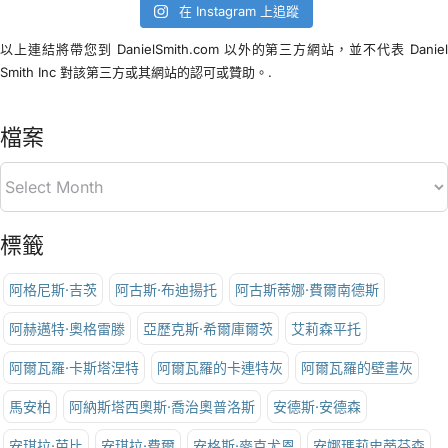
在 Instagram 上追蹤
以上連結將帶您到 DanielSmith.com 以外的第三方網站，並不代表 Danie
Smith Inc 對該第三方或其網站的認可或贊助。.
檔案
標籤
阿格尼斯·吉茨
阿古斯·布迪揚托
阿古斯蒂娜·費爾南德斯
阿赫邁特·奧格雷滕
亞歷克斯·希爾庫爾茨
艾莉森平托
阿爾瓦羅·卡斯塔涅特
阿爾瓦羅的卡連特灰
阿爾瓦羅的壁畫灰
馬安柏
阿納斯塔西奧斯·喬治奧普洛斯
安德斯·安德森
安琪拉·芭比
安琪拉·費爾
安格斯·麥克尤恩
安娜瑪莉史蒂芬森