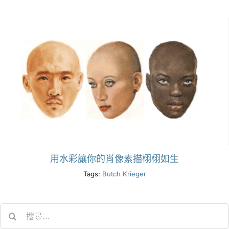
產品
活動
部落格
資源
用水彩讓你的肖像素描栩栩如生
尋找零售商
Tags:
Butch Krieger
聯絡我們
Search
for:
訂閱