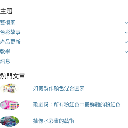
主題
藝術家
色彩故事
產品更新
教學
訊息
熱門文章
如何製作顏色混合圖表
歌劇粉：所有粉紅色中最鮮豔的粉紅色
抽像水彩畫的藝術