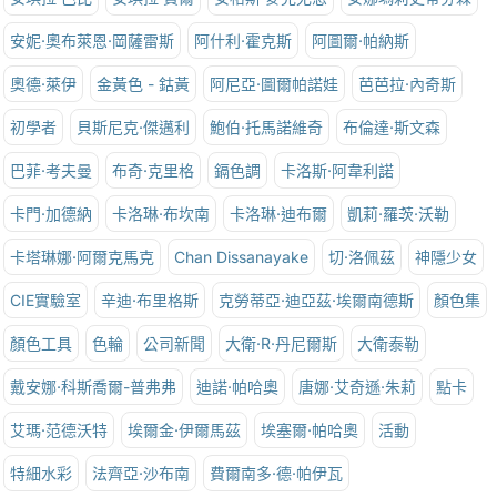
安妮·奧布萊恩·岡薩雷斯
阿什利·霍克斯
阿圖爾·帕納斯
奧德·萊伊
金黃色 - 鈷黃
阿尼亞·圖爾帕諾娃
芭芭拉·內奇斯
初學者
貝斯尼克·傑邁利
鮑伯·托馬諾維奇
布倫達·斯文森
巴菲·考夫曼
布奇·克里格
鎘色調
卡洛斯·阿韋利諾
卡門·加德納
卡洛琳·布坎南
卡洛琳·迪布爾
凱莉·羅茨·沃勒
卡塔琳娜·阿爾克馬克
Chan Dissanayake
切·洛佩茲
神隱少女
CIE實驗室
辛迪·布里格斯
克勞蒂亞·迪亞茲·埃爾南德斯
顏色集
顏色工具
色輪
公司新聞
大衛·R·丹尼爾斯
大衛泰勒
戴安娜·科斯喬爾-普弗弗
迪諾·帕哈奧
唐娜·艾奇遜·朱莉
點卡
艾瑪·范德沃特
埃爾金·伊爾馬茲
埃塞爾·帕哈奧
活動
特細水彩
法齊亞·沙布南
費爾南多·德·帕伊瓦