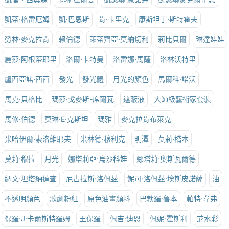
凱蒂·格雷厄姆
凱·巴恩斯
肯·卡里克
康斯坦丁·斯特霍夫
勞林·麥克拉肯
賴倫德
萊蒂齊亞·莫納切利
莉比貝爾
琳達娃娃
麗莎·阿根蒂耶里
洛爾·卡特曼
洛雷娜·馬薩
洛林沃特里
盧西亞諾·西西
發光
發光體
月光的顏色
馬爾科·諾沃
馬克·貝格比
瑪莎·戈麥斯-席爾瓦
遮蔽液
大師級藝術家套裝
馬修·伯德
莫琳·E·克斯坦
瑪雅
麥克拉肯布萊克
米哈伊爾·索洛維耶夫
米林德·穆利克
明潭
莫莉·橋本
莫莉·穆拉
月光
娜塔莉亞·烏沙科娃
娜塔莉·奧斯瓦爾德
納文·坦塔納達查
尼古拉斯·洛佩茲
妮可·洛佩茲·埃斯皮諾薩
油
不透明顏色
歌劇粉紅
原色油畫顏料
巴勃羅·魯本
帕特·韋弗
保羅·J·卡爾斯特羅姆
王保羅
佩吉·迪恩
佩妮·霍斯利
苝水彩