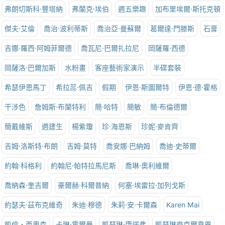
弗朗切斯科·豐塔納
弗蘭克·埃伯
週五樂趣
加布里埃爾·斯托克頓
傑夫·艾倫
喬治·波利蒂斯
喬治亞·曼蘇爾
葛爾達·門滕斯
石膏
吉娜·羅西·阿姆菲爾德
喬瓦尼·巴爾扎拉尼
岡薩羅·西德
岡薩洛·巴爾加斯
水粉畫
客座藝術家演示
半碟套裝
希瑟伊恩馬丁
希拉蕊·佩吉
假期
伊恩·斯圖爾特
伊恩·德·霍格
干涉色
詹姆斯·布蘭特利
簡·哈特
簡敏
簡·布倫德爾
簡戴維斯
週建生
楊紫瓊
珍·海恩斯
珍妮·麥肯齊
吉姆·洛斯特·布朗
吉姆·莫特
喬安娜·巴納姆
喬迪·史蒂爾
約翰·科格利
約翰尼·帕特拉馬尼斯
喬琳·奧利維爾
喬納森·奎吉爾
豪爾赫·科爾普納
何塞·埃雷拉·加列戈斯
約瑟夫·茲布克維奇
朱迪·穆德
朱莉·安·卡爾森
Karen Mai
凱倫‧西奧森
卡琳·霍爾曼
凱瑟琳·康諾弗
凱瑟琳麥克爾韋恩