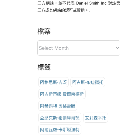
三方網站，並不代表 Daniel Smith Inc 對該第
三方或其網站的認可或贊助。.
檔案
標籤
阿格尼斯·吉茨
阿古斯·布迪揚托
阿古斯蒂娜·費爾南德斯
阿赫邁特·奧格雷滕
亞歷克斯·希爾庫爾茨
艾莉森平托
阿爾瓦羅·卡斯塔涅特