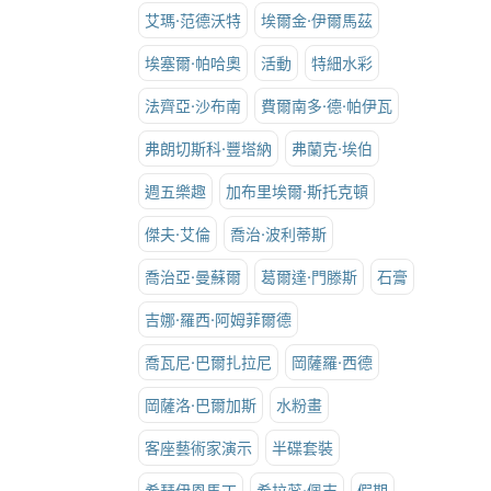
艾瑪·范德沃特
埃爾金·伊爾馬茲
埃塞爾·帕哈奧
活動
特細水彩
法齊亞·沙布南
費爾南多·德·帕伊瓦
弗朗切斯科·豐塔納
弗蘭克·埃伯
週五樂趣
加布里埃爾·斯托克頓
傑夫·艾倫
喬治·波利蒂斯
喬治亞·曼蘇爾
葛爾達·門滕斯
石膏
吉娜·羅西·阿姆菲爾德
喬瓦尼·巴爾扎拉尼
岡薩羅·西德
岡薩洛·巴爾加斯
水粉畫
客座藝術家演示
半碟套裝
希瑟伊恩馬丁
希拉蕊·佩吉
假期