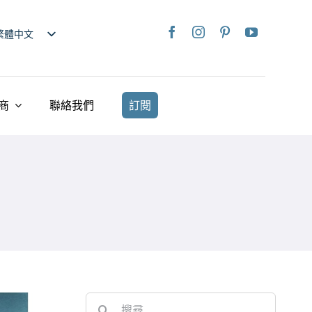
繁體中文
nglish
日本語
rançais
商
聯絡我們
訂閱
taliano
Deutsch
spañol
ederlands
країнська
iếng Việt
简体中文
Search