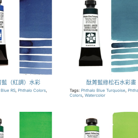
菁藍（紅調）水彩
酞菁藍綠松石水彩畫
 Blue RS
,
Phthalo Colors
,
Tags:
Phthalo Blue Turquoise
,
Phtha
Colors
,
Watercolor