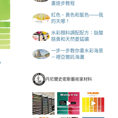
畫逐步教程
紅色、黃色和藍色——我
的天哪！
水彩顏料調配配方：鈦酸
鉻黃和天然菱錳礦
一步一步教你畫水彩海景
－裡亞爾託海灘
w
丹尼爾史密斯藝術家材料