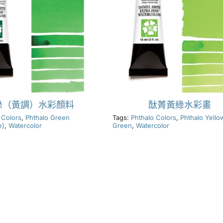
綠（黃調）水彩顏料
酞菁黃綠水彩畫
 Colors
,
Phthalo Green
Tags:
Phthalo Colors
,
Phthalo Yello
e)
,
Watercolor
Green
,
Watercolor