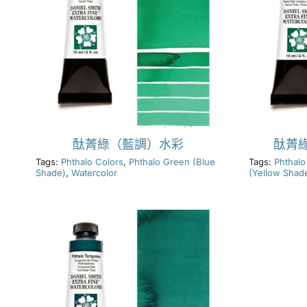
酞菁綠（藍調）水彩
酞菁
Tags:
Phthalo Colors
,
Phthalo Green (Blue
Tags:
Phthalo
Shade)
,
Watercolor
(Yellow Shad