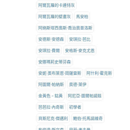
阿爾瓦羅的卡連特灰
阿爾瓦羅的壁畫灰
馬安柏
阿納斯塔西奧斯·喬治奧普洛斯
安德斯·安德森
安琪拉·芭比
安琪拉·費爾
安格斯·麥克尤恩
安娜瑪莉史蒂芬森
安妮·奧布萊恩·岡薩雷斯
阿什利·霍克斯
阿圖爾·帕納斯
奧德·萊伊
金黃色 - 鈷黃
阿尼亞·圖爾帕諾娃
芭芭拉·內奇斯
初學者
貝斯尼克·傑邁利
鮑伯·托馬諾維奇
布倫達·斯文森
巴菲·考夫曼