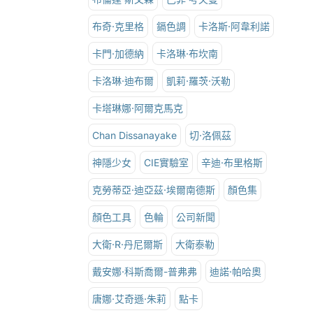
布奇·克里格
鎘色調
卡洛斯·阿韋利諾
卡門·加德納
卡洛琳·布坎南
卡洛琳·迪布爾
凱莉·羅茨·沃勒
卡塔琳娜·阿爾克馬克
Chan Dissanayake
切·洛佩茲
神隱少女
CIE實驗室
辛迪·布里格斯
克勞蒂亞·迪亞茲·埃爾南德斯
顏色集
顏色工具
色輪
公司新聞
大衛·R·丹尼爾斯
大衛泰勒
戴安娜·科斯喬爾-普弗弗
迪諾·帕哈奧
唐娜·艾奇遜·朱莉
點卡