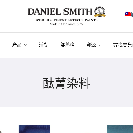
E
F
產品
活動
部落格
資源
尋找零售
I
E
酞菁染料
N
У
T