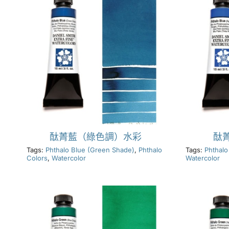
酞菁藍（綠色調）水彩
酞
Tags:
Phthalo Blue (Green Shade)
,
Phthalo
Tags:
Phthalo
Colors
,
Watercolor
Watercolor