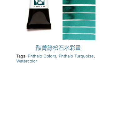
酞菁綠松石水彩畫
Tags:
Phthalo Colors
,
Phthalo Turquoise
,
Watercolor