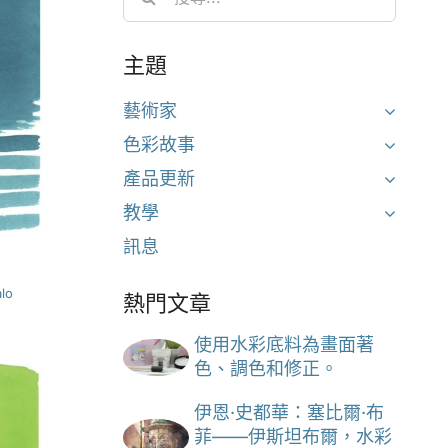
for:
主題
藝術家
色彩故事
產品更新
教學
訊息
lo
熱門文章
使用水彩底料為畫面著
色、調色和修正。
伊恩·史都華：塞比爾·布
菲——伊斯坦布爾，水彩