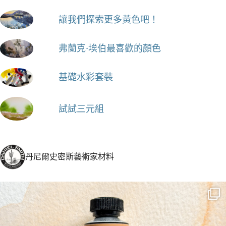
讓我們探索更多黃色吧！
弗蘭克·埃伯最喜歡的顏色
基礎水彩套裝
試試三元組
丹尼爾史密斯藝術家材料