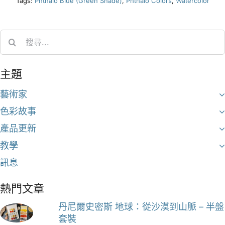
Tags:
Phthalo Blue (Green Shade)
,
Phthalo Colors
,
Watercolor
Search
for:
主題
藝術家
色彩故事
產品更新
教學
訊息
熱門文章
丹尼爾史密斯 地球：從沙漠到山脈 – 半盤
套裝