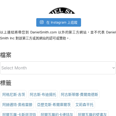
在 Instagram 上追蹤
以上連結將帶您到 DanielSmith.com 以外的第三方網站，並不代表 Danie
Smith Inc 對該第三方或其網站的認可或贊助。.
檔案
標籤
阿格尼斯·吉茨
阿古斯·布迪揚托
阿古斯蒂娜·費爾南德斯
阿赫邁特·奧格雷滕
亞歷克斯·希爾庫爾茨
艾莉森平托
阿爾瓦羅·卡斯塔涅特
阿爾瓦羅的卡連特灰
阿爾瓦羅的壁畫灰