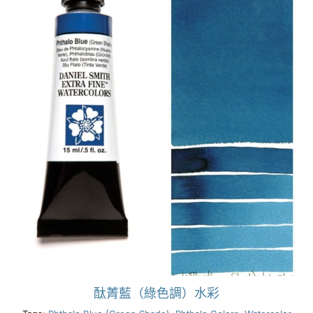
酞菁藍（綠色調）水彩