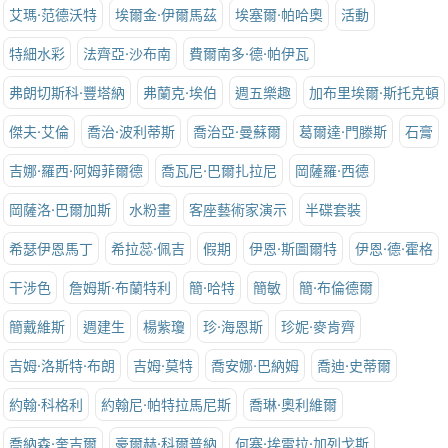
艾瑪·范德沃特
埃爾金·伊爾馬茲
埃塞爾·帕哈奧
活動
特細水彩
法齊亞·沙布南
費爾南多·德·帕伊瓦
弗朗切斯科·豐塔納
弗蘭克·埃伯
週五樂趣
加布里埃爾·斯托克頓
傑夫·艾倫
喬治·波利蒂斯
喬治亞·曼蘇爾
葛爾達·門滕斯
石膏
吉娜·羅西·阿姆菲爾德
喬瓦尼·巴爾扎拉尼
岡薩羅·西德
岡薩洛·巴爾加斯
水粉畫
客座藝術家演示
半碟套裝
希瑟伊恩馬丁
希拉蕊·佩吉
假期
伊恩·斯圖爾特
伊恩·德·霍格
干涉色
詹姆斯·布蘭特利
簡·哈特
簡敏
簡·布倫德爾
簡戴維斯
週建生
楊紫瓊
珍·海恩斯
珍妮·麥肯齊
吉姆·洛斯特·布朗
吉姆·莫特
喬安娜·巴納姆
喬迪·史蒂爾
約翰·科格利
約翰尼·帕特拉馬尼斯
喬琳·奧利維爾
喬納森·奎吉爾
豪爾赫·科爾普納
何塞·埃雷拉·加列戈斯