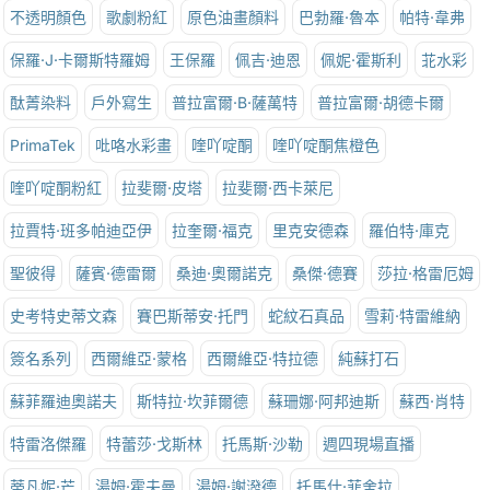
不透明顏色
歌劇粉紅
原色油畫顏料
巴勃羅·魯本
帕特·韋弗
保羅·J·卡爾斯特羅姆
王保羅
佩吉·迪恩
佩妮·霍斯利
苝水彩
酞菁染料
戶外寫生
普拉富爾·B·薩萬特
普拉富爾·胡德卡爾
PrimaTek
吡咯水彩畫
喹吖啶酮
喹吖啶酮焦橙色
喹吖啶酮粉紅
拉斐爾·皮塔
拉斐爾·西卡萊尼
拉賈特·班多帕迪亞伊
拉奎爾·福克
里克安德森
羅伯特·庫克
聖彼得
薩賓·德雷爾
桑迪·奧爾諾克
桑傑·德賽
莎拉·格雷厄姆
史考特史蒂文森
賽巴斯蒂安·托門
蛇紋石真品
雪莉·特雷維納
簽名系列
西爾維亞·蒙格
西爾維亞·特拉德
純蘇打石
蘇菲羅迪奧諾夫
斯特拉·坎菲爾德
蘇珊娜·阿邦迪斯
蘇西·肖特
特雷洛傑羅
特蕾莎·戈斯林
托馬斯·沙勒
週四現場直播
蒂凡妮·芒
湯姆·霍夫曼
湯姆·謝潑德
托馬什·菲舍拉