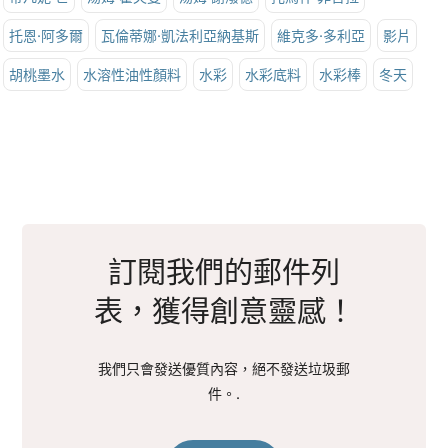
托恩·阿多爾
瓦倫蒂娜·凱法利亞納基斯
維克多·多利亞
影片
胡桃墨水
水溶性油性顏料
水彩
水彩底料
水彩棒
冬天
訂閱我們的郵件列
表，獲得創意靈感！
我們只會發送優質內容，絕不發送垃圾郵
件。.