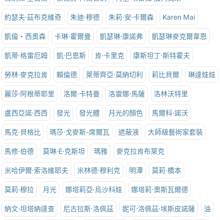
約瑟夫·茲布克維奇
朱迪·穆德
朱莉·安·卡爾森
Karen Mai
凱倫‧西奧森
卡琳·霍爾曼
凱瑟琳·康諾弗
凱瑟琳麥克爾韋恩
凱蒂·格雷厄姆
凱·巴恩斯
肯·卡里克
康斯坦丁·斯特霍夫
勞林·麥克拉肯
賴倫德
萊蒂齊亞·莫納切利
莉比貝爾
琳達娃娃
麗莎·阿根蒂耶里
洛爾·卡特曼
洛雷娜·馬薩
洛林沃特里
盧西亞諾·西西
發光
發光體
月光的顏色
馬爾科·諾沃
馬克·貝格比
瑪莎·戈麥斯-席爾瓦
遮蔽液
大師級藝術家套裝
馬修·伯德
莫琳·E·克斯坦
瑪雅
麥克拉肯布萊克
米哈伊爾·索洛維耶夫
米林德·穆利克
明潭
莫莉·橋本
莫莉·穆拉
月光
娜塔莉亞·烏沙科娃
娜塔莉·奧斯瓦爾德
納文·坦塔納達查
尼古拉斯·洛佩茲
妮可·洛佩茲·埃斯皮諾薩
油