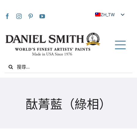
Skip
to
ZH_TW
content
EN
JA
FR
Tog
IT
Nav
Search
DE
for:
ES
NL
家
UK
酞菁藍（綠相）
VI
關於我們
ZH
社群