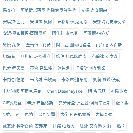
馬安柏
阿納斯塔西奧斯·喬治奧普洛斯
安德斯·安德森
安琪拉·芭比
安琪拉·費爾
安格斯·麥克尤恩
安娜瑪莉史蒂芬森
安妮·奧布萊恩·岡薩雷斯
阿什利·霍克斯
阿圖爾·帕納斯
奧德·萊伊
金黃色 - 鈷黃
阿尼亞·圖爾帕諾娃
芭芭拉·內奇斯
初學者
貝斯尼克·傑邁利
鮑伯·托馬諾維奇
布倫達·斯文森
巴菲·考夫曼
布奇·克里格
鎘色調
卡洛斯·阿韋利諾
卡門·加德納
卡洛琳·布坎南
卡洛琳·迪布爾
凱莉·羅茨·沃勒
卡塔琳娜·阿爾克馬克
Chan Dissanayake
切·洛佩茲
神隱少女
CIE實驗室
辛迪·布里格斯
克勞蒂亞·迪亞茲·埃爾南德斯
顏色集
顏色工具
色輪
公司新聞
大衛·R·丹尼爾斯
大衛泰勒
戴安娜·科斯喬爾-普弗弗
迪諾·帕哈奧
唐娜·艾奇遜·朱莉
點卡