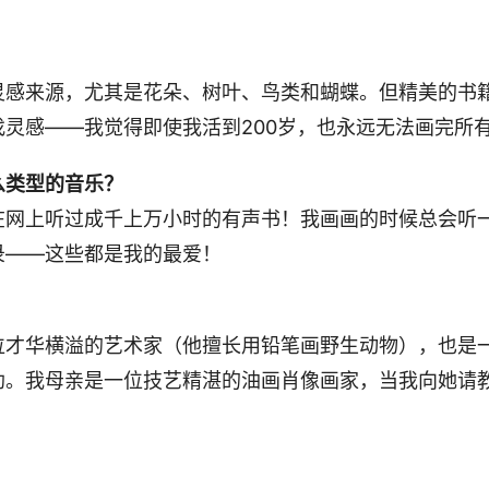
灵感来源，尤其是花朵、树叶、鸟类和蝴蝶。但精美的书
找灵感——我觉得即使我活到200岁，也永远无法画完所
么类型的音乐？
在网上听过成千上万小时的有声书！我画画的时候总会听
录——这些都是我的最爱！
位才华横溢的艺术家（他擅长用铅笔画野生动物），也是
助。我母亲是一位技艺精湛的油画肖像画家，当我向她请