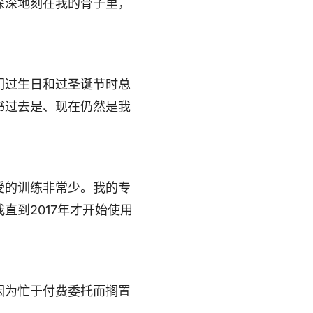
深深地刻在我的骨子里，
们过生日和过圣诞节时总
书过去是、现在仍然是我
受的训练非常少。我的专
到2017年才开始使用
因为忙于付费委托而搁置