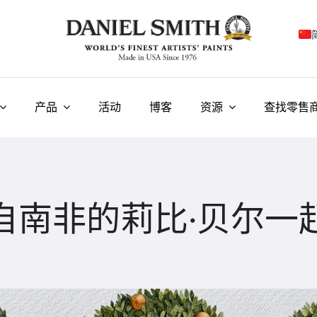
E
F
产品
活动
博客
资源
查找零售
I
E
N
自南非的莉比·贝尔一
У
T