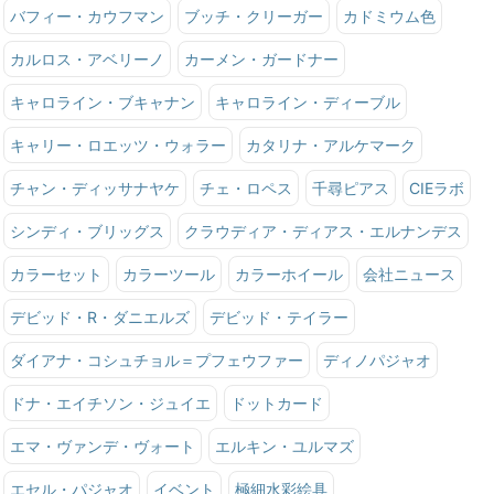
バフィー・カウフマン
ブッチ・クリーガー
カドミウム色
カルロス・アベリーノ
カーメン・ガードナー
キャロライン・ブキャナン
キャロライン・ディーブル
キャリー・ロエッツ・ウォラー
カタリナ・アルケマーク
チャン・ディッサナヤケ
チェ・ロペス
千尋ピアス
CIEラボ
シンディ・ブリッグス
クラウディア・ディアス・エルナンデス
カラーセット
カラーツール
カラーホイール
会社ニュース
デビッド・R・ダニエルズ
デビッド・テイラー
ダイアナ・コシュチョル＝プフェウファー
ディノパジャオ
ドナ・エイチソン・ジュイエ
ドットカード
エマ・ヴァンデ・ヴォート
エルキン・ユルマズ
エセル・パジャオ
イベント
極細水彩絵具