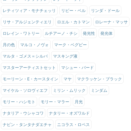
レティツィア・モナチェッリ
リビー・ベル
リンダ・ドール
リサ・アルジェンティエリ
ロエル・カトマン
ロレーナ・マッサ
ロレイン・ワトリー
ルチアーノ・チシ
発光性
発光体
月の色
マルコ・ノヴォ
マーク・ベグビー
マルタ・ゴメス＝シルバ
マスキング液
マスターアーティストセット
マシュー・バード
モーリーン・E・カースタイン
マヤ
マクラッケン・ブラック
マイケル・ソロヴィエフ
ミリン・ムリック
ミンダム
モリー・ハシモト
モリー・マラー
月光
ナタリア・ウシャコワ
ナタリー・オズワルド
ナビン・タンタナダエチャ
ニコラス・ロペス