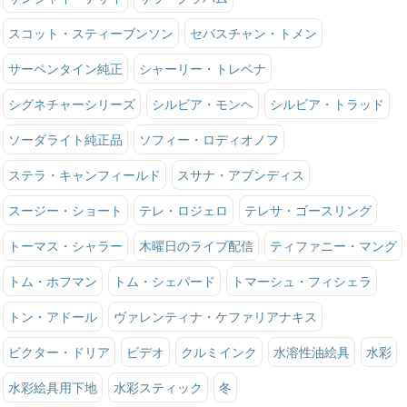
スコット・スティーブンソン
セバスチャン・トメン
サーペンタイン純正
シャーリー・トレベナ
シグネチャーシリーズ
シルビア・モンヘ
シルビア・トラッド
ソーダライト純正品
ソフィー・ロディオノフ
ステラ・キャンフィールド
スサナ・アブンディス
スージー・ショート
テレ・ロジェロ
テレサ・ゴースリング
トーマス・シャラー
木曜日のライブ配信
ティファニー・マング
トム・ホフマン
トム・シェパード
トマーシュ・フィシェラ
トン・アドール
ヴァレンティナ・ケファリアナキス
ビクター・ドリア
ビデオ
クルミインク
水溶性油絵具
水彩
水彩絵具用下地
水彩スティック
冬