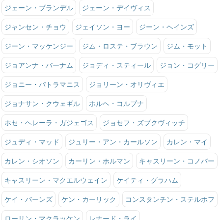
ジェーン・ブランデル
ジェーン・デイヴィス
ジャンセン・チョウ
ジェイソン・ヨー
ジーン・ヘインズ
ジーン・マッケンジー
ジム・ロステ・ブラウン
ジム・モット
ジョアンナ・バーナム
ジョディ・スティール
ジョン・コグリー
ジョニー・パトラマニス
ジョリーン・オリヴィエ
ジョナサン・クウェギル
ホルヘ・コルプナ
ホセ・ヘレーラ・ガジェゴス
ジョセフ・ズブクヴィッチ
ジュディ・マッド
ジュリー・アン・カールソン
カレン・マイ
カレン・シオソン
カーリン・ホルマン
キャスリーン・コノバー
キャスリーン・マクエルウェイン
ケイティ・グラハム
ケイ・バーンズ
ケン・カーリック
コンスタンチン・ステルホフ
ローリン・マクラッケン
レナード・ライ