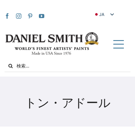
Skip
to
JA
content
EN
FR
IT
Tog
DE
Nav
Search
ES
for:
NL
UK
家
VI
トン・アドール
ZH
私たちについて
ZH_TW
コミュニティ