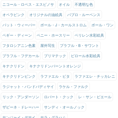
ニコール・ロペス・エスピノサ
オイル
不透明な色
オペラピンク
オリジナルの油絵具
パブロ・ルーベンス
パット・ウィーバー
ポール・J・カールストロム
ポール・ワン
ペギー・ディーン
ペニー・ホースリー
ペリレン水彩絵具
フタロシアニン色素
屋外写生
プラフル・B・サワント
プラフル・フデカール
プリマテック
ピロール水彩絵具
キナクリドン
キナクリドンバーントオレンジ
キナクリドンピンク
ラファエル・ピタ
ラファエレ・チッカレニ
ラジャット・バンドパディヤイ
ラケル・ファルク
リック・アンダーソン
ロバート・クック
レ・サン・ピエール
ザビーネ・ドレーハー
サンディ・オールノック
サンジャイ・デサイ
サラ・グラハム