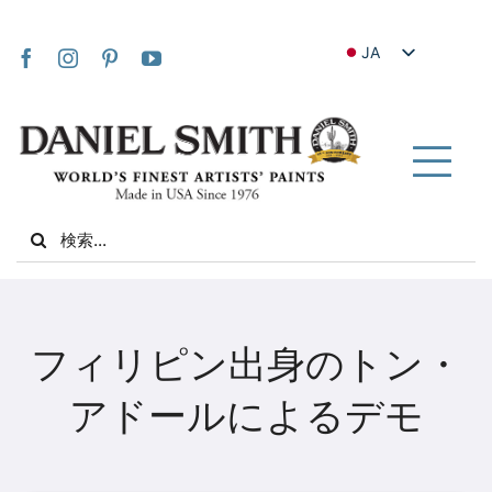
Skip
to
JA
content
EN
FR
IT
Tog
DE
Nav
Search
ES
for:
NL
UK
家
VI
フィリピン出身のトン・
ZH
私たちについて
アドールによるデモ
ZH_TW
コミュニティ