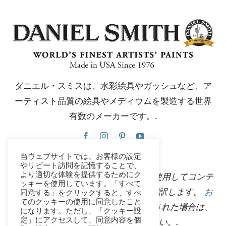
ダニエル・スミスは、水彩絵具やガッシュなど、ア
ーティスト品質の絵具やメディウムを製造する世界
有数のメーカーです。.
当ウェブサイトでは、お客様の設定
やリピート訪問を記憶することで、
より適切な体験を提供するためにク
このウェブサイトは、Google翻訳を使用してコンテ
ッキーを使用しています。「すべて
ンツを複数の言語に瞬時に自動的に翻訳します。
お
同意する」をクリックすると、すべ
てのクッキーの使用に同意したこと
問い合わせ
不正確な自動翻訳を発見された場合は、
になります。ただし、「クッキー設
定」にアクセスして、同意内容を個
修正できるようご連絡ください。.