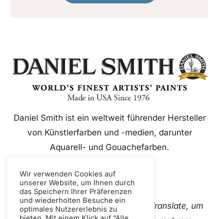
Daniel Smith ist ein weltweit führender Hersteller
von Künstlerfarben und -medien, darunter
Aquarell- und Gouachefarben.
Wir verwenden Cookies auf
unserer Website, um Ihnen durch
das Speichern Ihrer Präferenzen
und wiederholten Besuche ein
Diese Website verwendet Google Translate, um
optimales Nutzererlebnis zu
bieten. Mit einem Klick auf “Alle