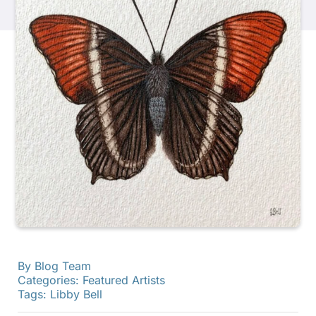
Produkte
Veranstaltungen
Blog
Ressourcen
Händler finden
By
Blog Team
Kontaktieren Sie uns
Categories:
Featured Artists
Tags:
Libby Bell
Abonnieren