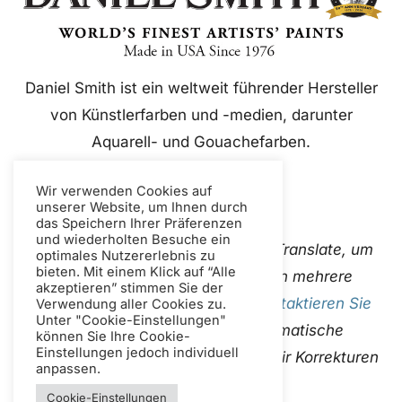
Daniel Smith ist ein weltweit führender Hersteller
von Künstlerfarben und -medien, darunter
Aquarell- und Gouachefarben.
Wir verwenden Cookies auf
unserer Website, um Ihnen durch
das Speichern Ihrer Präferenzen
und wiederholten Besuche ein
Diese Website verwendet Google Translate, um
optimales Nutzererlebnis zu
bieten. Mit einem Klick auf “Alle
Inhalte sofort und automatisch in mehrere
akzeptieren” stimmen Sie der
Sprachen zu übersetzen. Bitte
Kontaktieren Sie
Verwendung aller Cookies zu.
Unter "Cookie-Einstellungen"
uns
Wenn Sie fehlerhafte automatische
können Sie Ihre Cookie-
Einstellungen jedoch individuell
Übersetzungen entdecken, damit wir Korrekturen
anpassen.
vornehmen können.
Cookie-Einstellungen