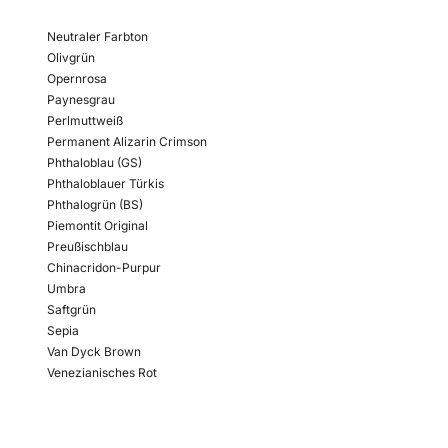
Neutraler Farbton
Olivgrün
Opernrosa
Paynesgrau
Perlmuttweiß
Permanent Alizarin Crimson
Phthaloblau (GS)
Phthaloblauer Türkis
Phthalogrün (BS)
Piemontit Original
Preußischblau
Chinacridon-Purpur
Umbra
Saftgrün
Sepia
Van Dyck Brown
Venezianisches Rot