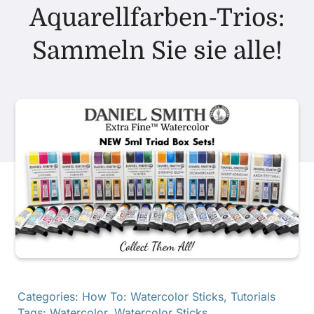
Aquarellfarben-Trios:
Produkte
Sammeln Sie sie alle!
Veranstaltungen
Blog
Ressourcen
Händler finden
Kontaktieren Sie uns
Categories:
How To: Watercolor Sticks
,
Tutorials
Tags:
Watercolor
,
Watercolor Sticks
Abonnieren