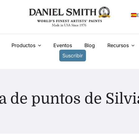
E
E
Productos
Eventos
Blog
Recursos
F
Suscribir
I
N
У
a de puntos de Silv
T