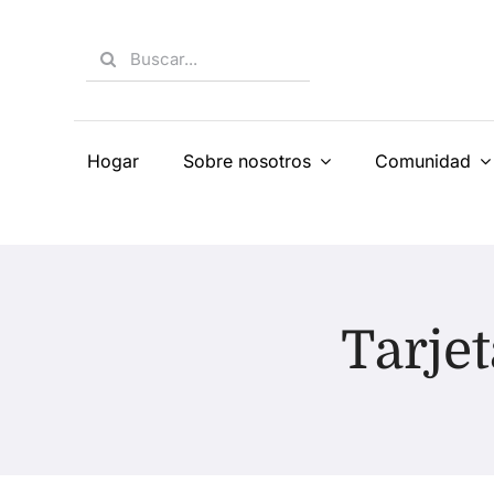
Skip
to
Search
content
for:
Hogar
Sobre nosotros
Comunidad
Tarjet