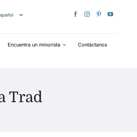
spañol
nglish
日本語
Encuentra un minorista
Contáctanos
rançais
taliano
Deutsch
ederlands
країнська
ia Trad
iếng Việt
简体中文
繁體中文