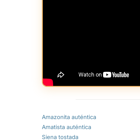
Amazonita auténtica
Amatista auténtica
Siena tostada