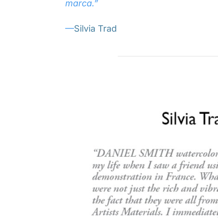
marca.”
—
Silvia Trad