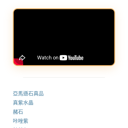
亞馬遜石真品
真紫水晶
赭石
咔唑紫