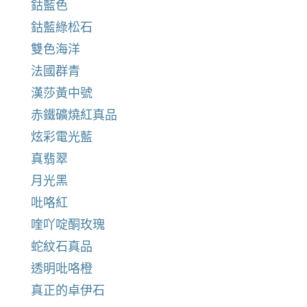
鈷藍色
鈷藍綠松石
雙色海洋
法國群青
漢莎黃中號
赤鐵礦燒紅真品
炫彩電光藍
真翡翠
月光黑
吡咯紅
喹吖啶酮玫瑰
蛇紋石真品
透明吡咯橙
真正的卓伊石