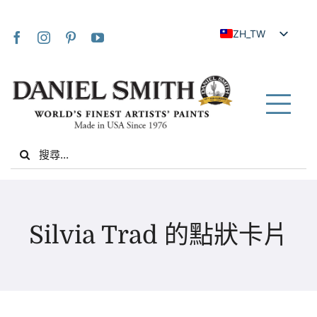
Skip
to
ZH_TW
content
EN
JA
FR
Tog
IT
Nav
Search
DE
for:
ES
NL
家
UK
Silvia Trad 的點狀卡片
VI
關於我們
ZH
社群