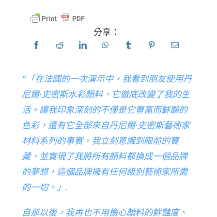
產品
分享：
活動
“「在法國的一次演示中，我看到朋友使用丹
部落格
尼爾·史密斯水彩顏料，它徹底改變了我的生
活。讓我印象深刻的不僅是它豐富而鮮豔的
資源
色彩，還有它全部來自丹尼爾·史密斯藝術家
材料系列的事實。我立刻意識到眼前的寶
尋找零售商
藏，並實現了我將所有顏料都換成一個品牌
的夢想，這個品牌擁有任何級別藝術家所需
聯絡我們
的一切。」.
自那以後，我再也不用擔心顏料的鮮豔度、
訂閱