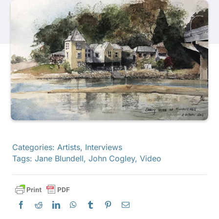
Productos
Eventos
Blog
Recursos
Categories:
Artists
,
Interviews
Encuentra un minorista
Tags:
Jane Blundell
,
John Cogley
,
Video
Contáctanos
Suscribir