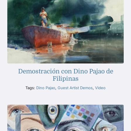
Demostración con Dino Pajao de
Filipinas
Tags:
Dino Pajao
,
Guest Artist Demos
,
Video