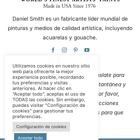
Daniel Smith es un fabricante líder mundial de
pinturas y medios de calidad artística, incluyendo
acuarelas y gouache.
Utilizamos cookies en nuestro sitio
web para ofrecerte la mejor
Este sitio web utiliza Google Translate para
experiencia posible, recordando
tus preferencias y visitas
traducir el contenido de forma instantánea y
anteriores. Al hacer clic en
automática a varios idiomas. Por favor,
“Aceptar todo”, aceptas el uso de
TODAS las cookies. Sin embargo,
Contáctanos
Si detectas traducciones
puedes visitar "Configuración de
cookies" para gestionar tus
automáticas inexactas, avísanos para que
preferencias.
podamos corregirlas.
Configuración de cookies
Aceptar todo