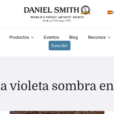
E
E
Productos
Eventos
Blog
Recursos
F
Suscribir
I
N
У
T
a violeta sombra en 