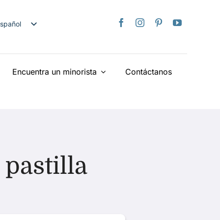
spañol
nglish
日本語
Encuentra un minorista
Contáctanos
rançais
taliano
Deutsch
ederlands
країнська
iếng Việt
pastilla
简体中文
繁體中文