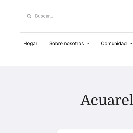
Skip
to
Search
content
for:
Hogar
Sobre nosotros
Comunidad
Acuarel