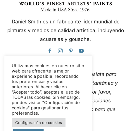
Daniel Smith es un fabricante líder mundial de
pinturas y medios de calidad artística, incluyendo
acuarelas y gouache.
Utilizamos cookies en nuestro sitio
web para ofrecerte la mejor
Este sitio web utiliza Google Translate para
experiencia posible, recordando
tus preferencias y visitas
traducir el contenido de forma instantánea y
anteriores. Al hacer clic en
automática a varios idiomas. Por favor,
“Aceptar todo”, aceptas el uso de
TODAS las cookies. Sin embargo,
Contáctanos
Si detectas traducciones
puedes visitar "Configuración de
cookies" para gestionar tus
automáticas inexactas, avísanos para que
preferencias.
podamos corregirlas.
Configuración de cookies