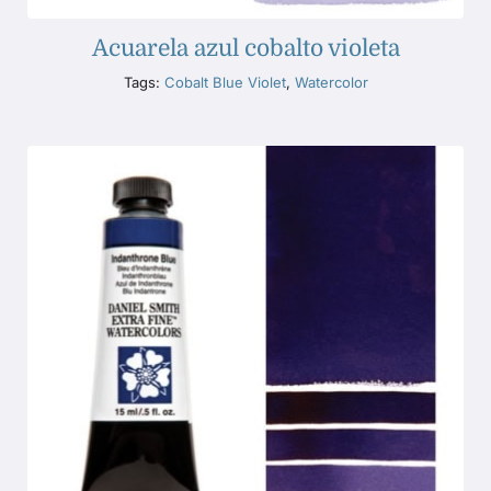
Acuarela azul cobalto violeta
Tags:
Cobalt Blue Violet
,
Watercolor