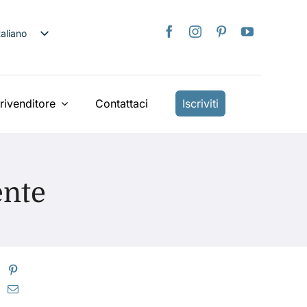
taliano
nglish
日本語
rançais
rivenditore
Contattaci
Iscriviti
Deutsch
spañol
ederlands
ente
країнська
iếng Việt
简体中文
繁體中文