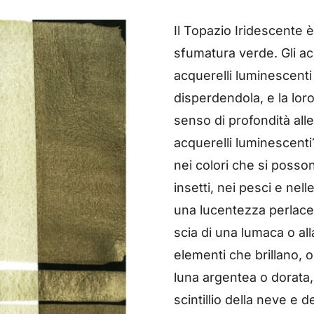
Il Topazio Iridescente 
sfumatura verde. Gli acq
acquerelli luminescenti
disperdendola, e la lo
senso di profondità all
acquerelli luminescenti
nei colori che si posso
insetti, nei pesci e nel
una lucentezza perlacea
scia di una lumaca o all
elementi che brillano, o
luna argentea o dorata, 
scintillio della neve e de