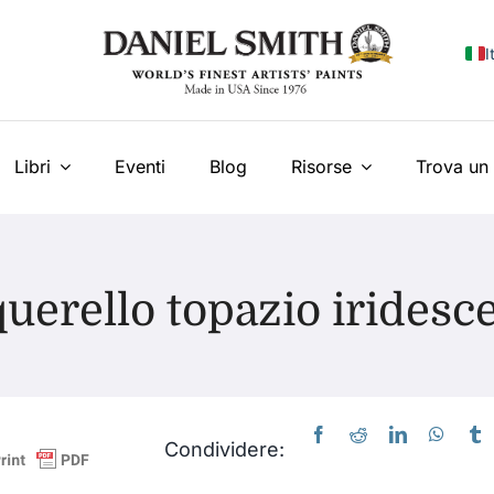
I
E
F
Libri
Eventi
Blog
Risorse
Trova un 
E
N
uerello topazio iridesc
У
T
Condividere: