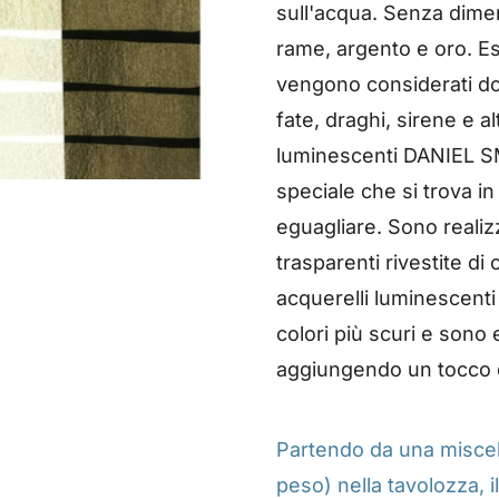
sull'acqua. Senza dimen
rame, argento e oro. E
vengono considerati dot
fate, draghi, sirene e al
luminescenti DANIEL S
speciale che si trova i
eguagliare. Sono realizz
trasparenti rivestite di o
acquerelli luminescenti
colori più scuri e sono e
aggiungendo un tocco d
Partendo da una miscela 
peso) nella tavolozza, 