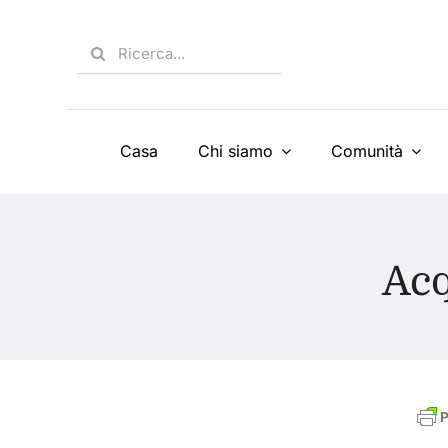
Skip
to
Search
content
for:
Casa
Chi siamo
Comunità
Acq