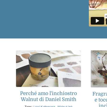
Perché amo l'inchiostro
Fragra
Walnut di Daniel Smith
e toc
inc
Tags:
Loel Kathmann
,
Walnut Ink