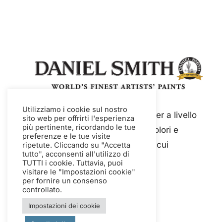
Utilizziamo i cookie sul nostro
Daniel Smith è un'azienda leader a livello
sito web per offrirti l'esperienza
più pertinente, ricordando le tue
mondiale nella produzione di colori e
preferenze e le tue visite
medium di qualità artistica, tra cui
ripetute. Cliccando su "Accetta
tutto", acconsenti all'utilizzo di
acquerelli e guazzo.
TUTTI i cookie. Tuttavia, puoi
visitare le "Impostazioni cookie"
per fornire un consenso
controllato.
Impostazioni dei cookie