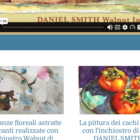
nze floreali astratte
La pittura dei cachi
canti realizzate con
con l'inchiostro d
hiostro Walnut di
DANIEL SMIT