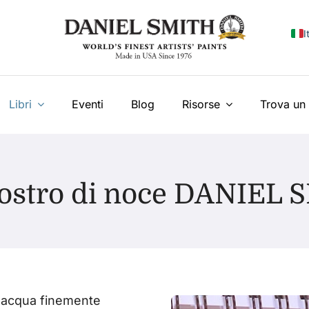
I
E
F
Libri
Eventi
Blog
Risorse
Trova un 
E
N
iostro di noce DANIEL 
У
T
d'acqua finemente