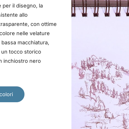
 per il disegno, la
sistente allo
trasparente, con ottime
 colore nelle velature
 a bassa macchiatura,
e un tocco storico
n inchiostro nero
colori