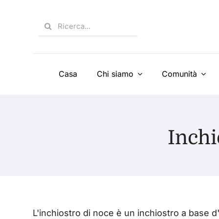
Skip
to
Search
content
for:
Casa
Chi siamo
Comunità
Inch
L'inchiostro di noce è un inchiostro a base 