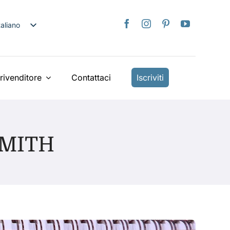
taliano
nglish
日本語
rançais
rivenditore
Contattaci
Iscriviti
Deutsch
spañol
ederlands
SMITH
країнська
iếng Việt
简体中文
繁體中文