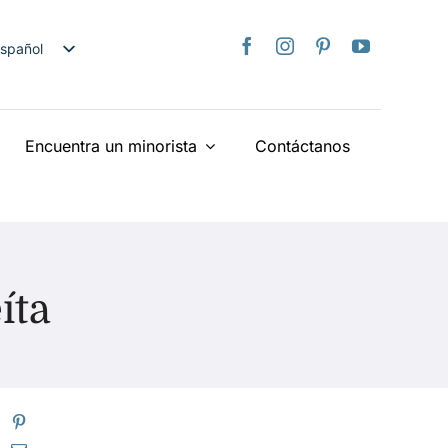
spañol
nglish
日本語
Encuentra un minorista
Contáctanos
rançais
taliano
Deutsch
ederlands
країнська
íta
iếng Việt
简体中文
繁體中文