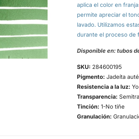
aplica el color en franj
permite apreciar el to
lavado. Utilizamos esta
durante el proceso de f
Disponible en: tubos de
SKU:
284600195
Pigmento:
Jadeíta autén
Resistencia a la luz:
Yo
Transparencia:
Semitr
Tinción:
1-No tiñe
Granulación:
Granulaci