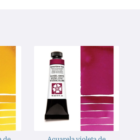
a de
Acuarela violeta de