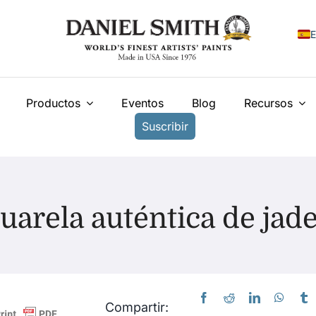
E
E
Productos
Eventos
Blog
Recursos
F
Suscribir
I
N
У
uarela auténtica de jade
T
Compartir: