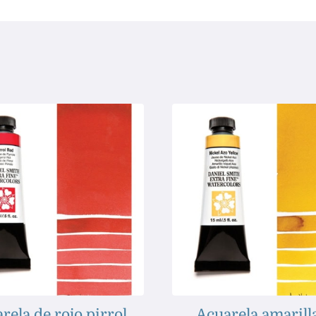
rela de rojo pirrol
Acuarela amarill