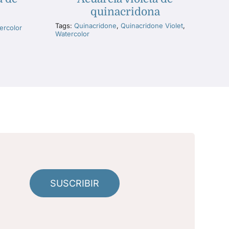
quinacridona
Tags:
Quinacridone
,
Quinacridone Violet
,
ercolor
Watercolor
SUSCRIBIR