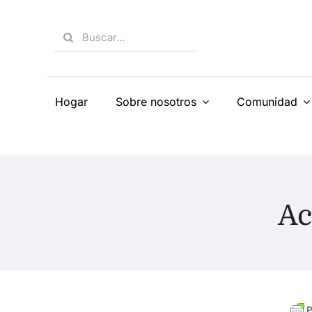
Skip
to
Search
content
for:
Hogar
Sobre nosotros
Comunidad
Ac