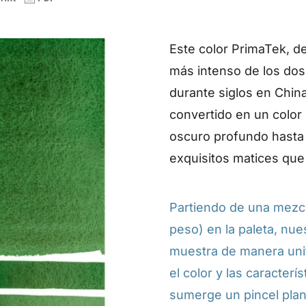
Este color PrimaTek, de
más intenso de los dos 
durante siglos en Chin
convertido en un color
oscuro profundo hasta 
exquisitos matices que
Partiendo de una mezcl
peso) en la paleta, nue
muestra de manera uni
el color y las caracterís
sumerge un pincel plan