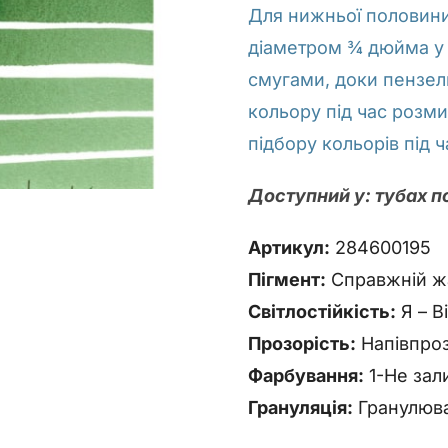
Для нижньої половини
діаметром ¾ дюйма у 
смугами, доки пензель
кольору під час розм
підбору кольорів під 
Доступний у: тубах по
Артикул:
284600195
Пігмент:
Справжній жад
Світлостійкість:
Я – В
Прозорість:
Напівпро
Фарбування:
1-Не зал
Грануляція:
Гранулюв