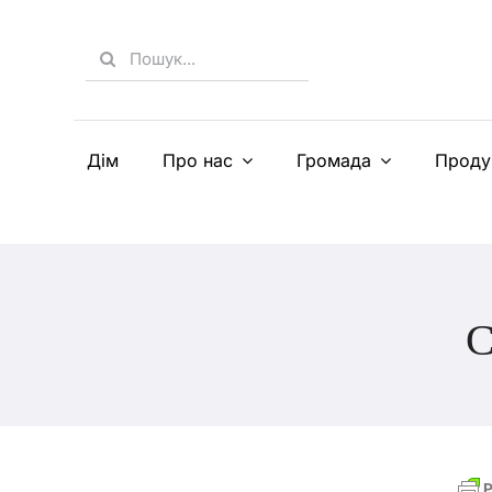
Skip
to
Search
content
for:
Дім
Про нас
Громада
Проду
С