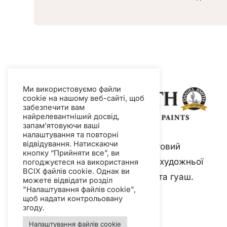
Ми використовуємо файли
cookie на нашому веб-сайті, щоб
забезпечити вам
найрелевантніший досвід,
запам’ятовуючи ваші
налаштування та повторні
відвідування. Натискаючи
Daniel Smith — провідний світовий
кнопку “Прийняти все”, ви
виробник фарб та матеріалів художньої
погоджуєтеся на використання
ВСІХ файлів cookie. Однак ви
якості, включаючи акварель та гуаш.
можете відвідати розділ
"Налаштування файлів cookie",
щоб надати контрольовану
згоду.
Налаштування файлів cookie