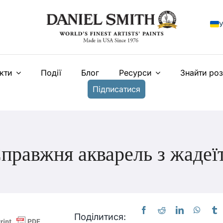
У
E
кти
Події
Блог
Ресурси
Знайти ро
F
Підписатися
I
E
N
правжня акварель з жадеї
T
Поділитися: