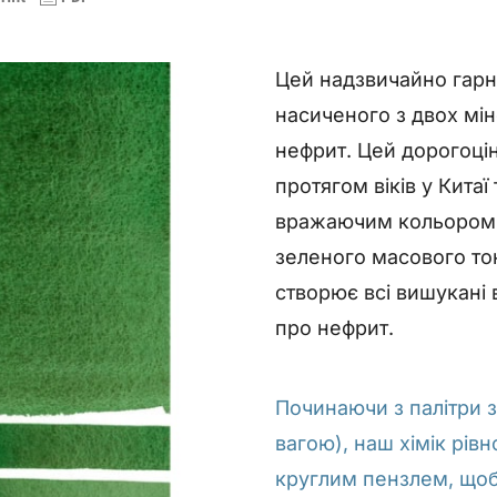
Цей надзвичайно гарн
насиченого з двох мін
нефрит. Цей дорогоці
протягом віків у Китаї
вражаючим кольором д
зеленого масового то
створює всі вишукані 
про нефрит.
Починаючи з палітри з
вагою), наш хімік рі
круглим пензлем, щоб