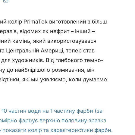
ий колір PrimaTek виготовлений з більш
ералів, відомих як нефрит – інший –
нний камінь, який використовувався
 та Центральній Америці, тепер став
ля художників. Від глибокого темно-
ну до найблідішого розмивання, він
відтінки, які ми уявляємо, коли думаємо
 10 частин води на 1 частину фарби (за
вномірно фарбує верхню половину зразка
 показати колір та характеристики фарби.