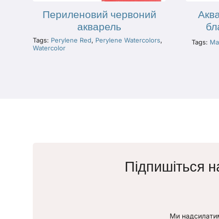
Периленовий червоний
Акв
акварель
бл
Tags:
Perylene Red
,
Perylene Watercolors
,
Tags:
Ma
Watercolor
Підпишіться н
Ми надсилатим