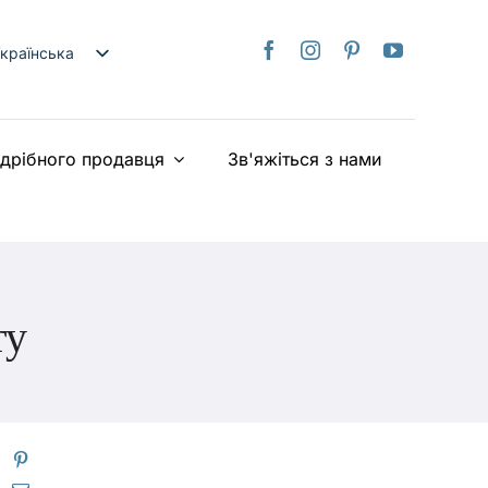
країнська
nglish
日本語
здрібного продавця
Зв'яжіться з нами
rançais
taliano
Deutsch
spañol
ederlands
ту
iếng Việt
简体中文
繁體中文