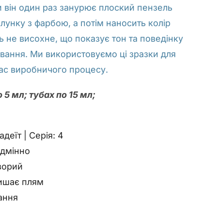
 він один раз занурює плоский пензель
лунку з фарбою, а потім наносить колір
 не висохне, що показує тон та поведінку
ивання. Ми використовуємо ці зразки для
час виробничого процесу.
 5 мл; тубах по 15 мл;
еїт | Серія: 4
ідмінно
зорий
ишає плям
ання