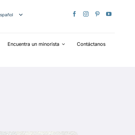
spañol
nglish
日本語
Encuentra un minorista
Contáctanos
rançais
taliano
Deutsch
ederlands
країнська
iếng Việt
简体中文
繁體中文