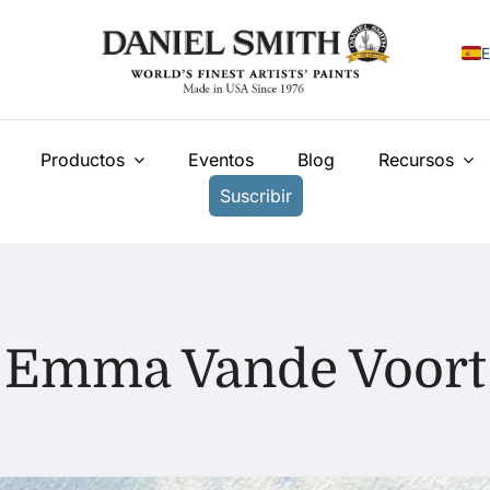
E
E
Productos
Eventos
Blog
Recursos
F
Suscribir
I
N
У
T
Emma Vande Voort