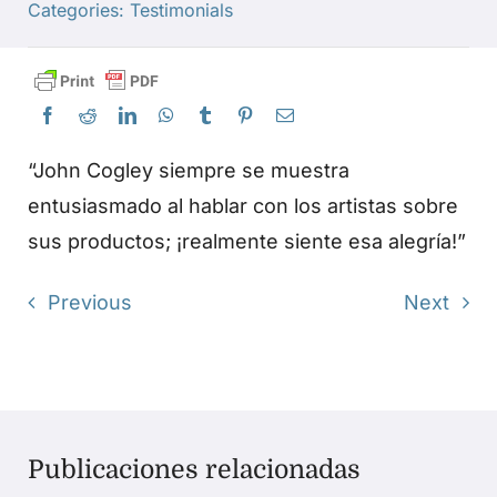
Categories:
Testimonials
Productos
Eventos
“John Cogley siempre se muestra
Blog
entusiasmado al hablar con los artistas sobre
sus productos; ¡realmente siente esa alegría!”
Recursos
Previous
Next
Encuentra un minorista
Contáctanos
Publicaciones relacionadas
Suscribir