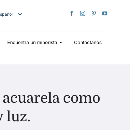
spañol
nglish
日本語
Encuentra un minorista
Contáctanos
rançais
taliano
Deutsch
ederlands
країнська
iếng Việt
a acuarela como
简体中文
繁體中文
 luz.