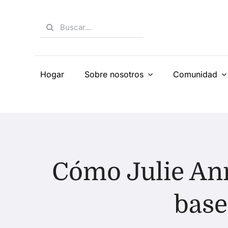
Skip
to
Search
content
for:
Hogar
Sobre nosotros
Comunidad
Cómo Julie Ann
base