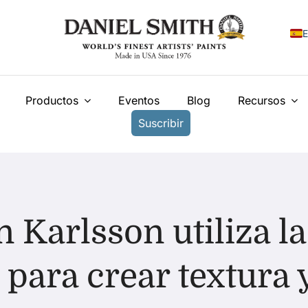
E
E
Productos
Eventos
Blog
Recursos
F
Suscribir
I
N
У
T
 Karlsson utiliza l
 para crear textura y