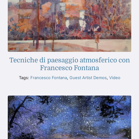
Tecniche di paesaggio atmosferico con
Francesco Fontana
Tags:
Francesco Fontana
,
Guest Artist Demos
,
Video