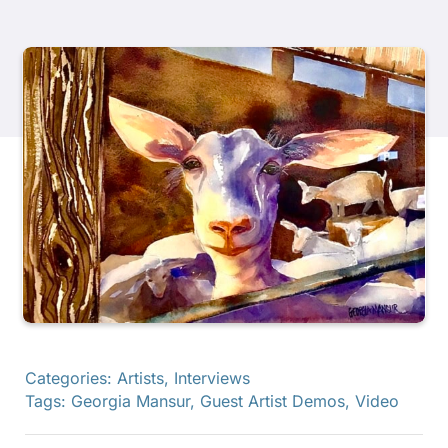
Libri
Eventi
Blog
Risorse
Trova un rivenditore
Categories:
Artists
,
Interviews
Contattaci
Tags:
Georgia Mansur
,
Guest Artist Demos
,
Video
Iscriviti