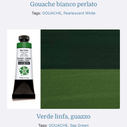
Gouache bianco perlato
Tags:
GOUACHE
,
Pearlescent White
Verde linfa, guazzo
Tags:
GOUACHE
,
Sap Green