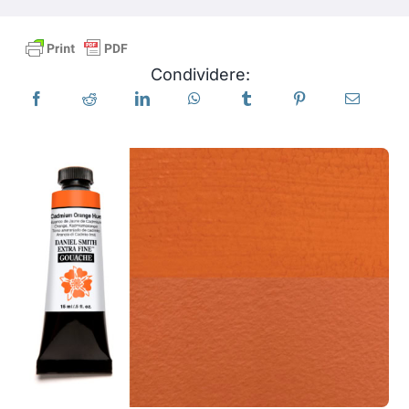
Libri
Condividere:
Eventi
Blog
Risorse
Trova un rivenditore
Contattaci
Iscriviti