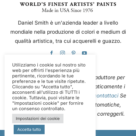
Daniel Smith è un'azienda leader a livello
mondiale nella produzione di colori e medium di
qualità artistica, tra cui acquerelli e guazzo.
Utilizziamo i cookie sul nostro sito
web per offrirti l'esperienza più
pertinente, ricordando le tue
Questo sito web utilizza Google Traduttore per
preferenze e le tue visite ripetute.
tradurre istantaneamente e automaticamente i
Cliccando su "Accetta tutto",
acconsenti all'utilizzo di TUTTI i
contenuti in più lingue. Per favore
contattaci
Se
cookie. Tuttavia, puoi visitare le
"Impostazioni cookie" per fornire
riscontri errori nelle traduzioni automatiche,
un consenso controllato.
segnalaceli in modo che possiamo correggerli.
Impostazioni dei cookie
Accetta tutto