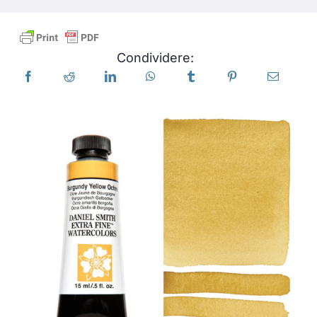
Libri
Condividere:
Eventi
Blog
Risorse
Trova un rivenditore
Contattaci
Iscriviti