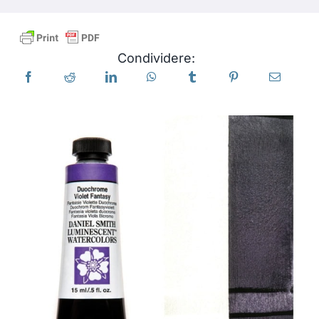
Libri
Condividere:
Eventi
Blog
Risorse
Trova un rivenditore
Contattaci
Iscriviti