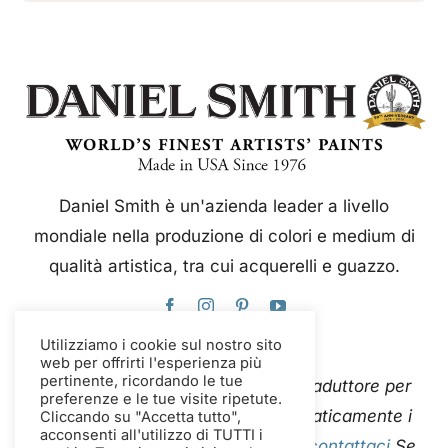
Daniel Smith è un'azienda leader a livello
mondiale nella produzione di colori e medium di
qualità artistica, tra cui acquerelli e guazzo.
Utilizziamo i cookie sul nostro sito
web per offrirti l'esperienza più
pertinente, ricordando le tue
Questo sito web utilizza Google Traduttore per
preferenze e le tue visite ripetute.
tradurre istantaneamente e automaticamente i
Cliccando su "Accetta tutto",
acconsenti all'utilizzo di TUTTI i
contenuti in più lingue. Per favore
contattaci
Se