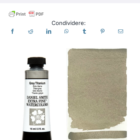
Libri
Condividere:
Eventi
Blog
Risorse
Trova un rivenditore
Contattaci
Iscriviti