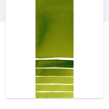
Libri
Eventi
Blog
Risorse
Trova un rivenditore
Contattaci
Iscriviti