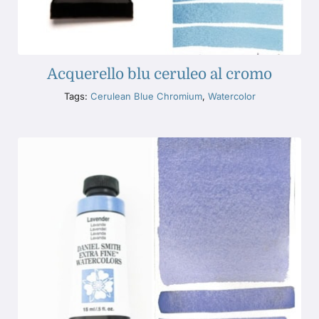
Acquerello blu ceruleo al cromo
Tags:
Cerulean Blue Chromium
,
Watercolor