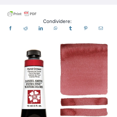
Libri
Condividere:
Eventi
Blog
Risorse
Trova un rivenditore
Contattaci
Iscriviti