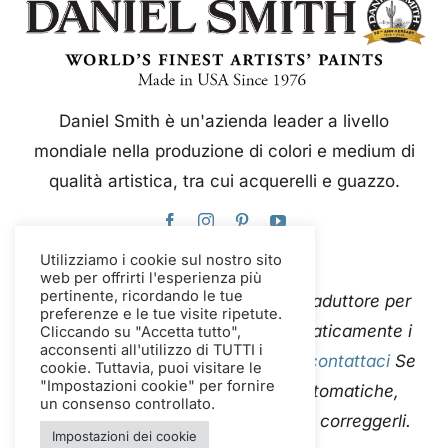
Daniel Smith è un'azienda leader a livello
mondiale nella produzione di colori e medium di
qualità artistica, tra cui acquerelli e guazzo.
Utilizziamo i cookie sul nostro sito
web per offrirti l'esperienza più
pertinente, ricordando le tue
Questo sito web utilizza Google Traduttore per
preferenze e le tue visite ripetute.
tradurre istantaneamente e automaticamente i
Cliccando su "Accetta tutto",
acconsenti all'utilizzo di TUTTI i
contenuti in più lingue. Per favore
contattaci
Se
cookie. Tuttavia, puoi visitare le
"Impostazioni cookie" per fornire
riscontri errori nelle traduzioni automatiche,
un consenso controllato.
segnalaceli in modo che possiamo correggerli.
Impostazioni dei cookie