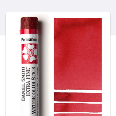
Libri
Eventi
Blog
Risorse
Trova un rivenditore
Contattaci
Iscriviti