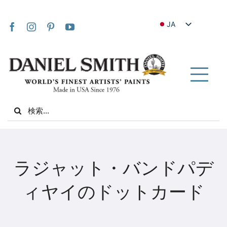
Skip
to
JA
content
EN
FR
IT
Tog
DE
Nav
Search
ES
for:
NL
UK
家
VI
ラジャット・バンドパデ
ZH
私たちについて
ィヤイのドットカード
ZH_TW
コミュニティ