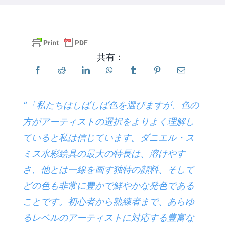
製品
共有：
イベント
ブログ
“「私たちはしばしば色を選びますが、色の
方がアーティストの選択をよりよく理解し
リソース
ていると私は信じています。ダニエル・ス
ミス水彩絵具の最大の特長は、溶けやす
販売店を探す
さ、他とは一線を画す独特の顔料、そして
どの色も非常に豊かで鮮やかな発色である
お問い合わせ
ことです。初心者から熟練者まで、あらゆ
るレベルのアーティストに対応する豊富な
購読する