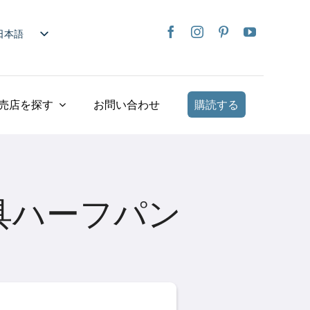
日本語
nglish
rançais
taliano
売店を探す
お問い合わせ
購読する
Deutsch
spañol
ederlands
країнська
具ハーフパン
iếng Việt
简体中文
繁體中文