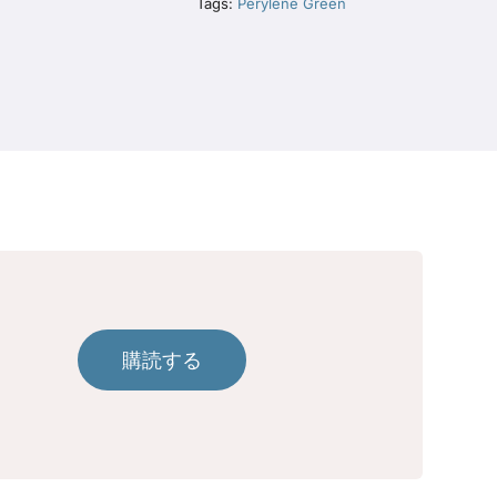
Tags:
Perylene Green
購読する