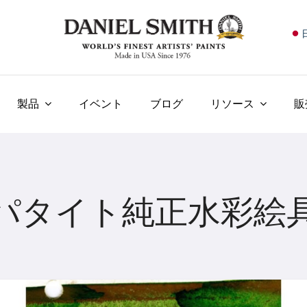
E
F
I
製品
イベント
ブログ
リソース
販
E
N
У
パタイト純正水彩絵
T