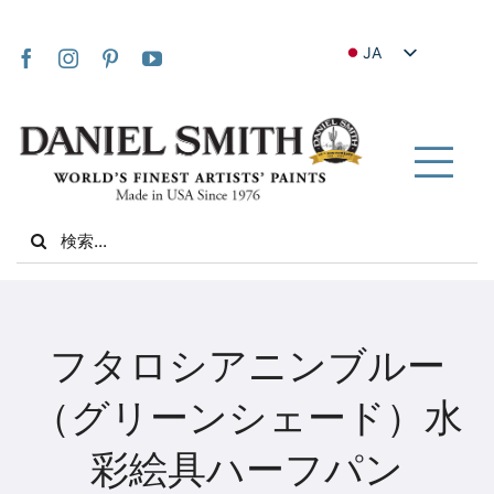
Skip
to
JA
content
EN
FR
IT
Tog
DE
Nav
Search
ES
for:
NL
UK
家
VI
フタロシアニンブルー
ZH
私たちについて
（グリーンシェード）水
ZH_TW
彩絵具ハーフパン
コミュニティ