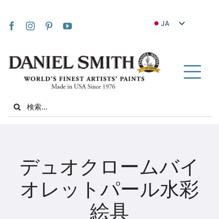
Skip
to
JA
content
EN
FR
IT
Tog
DE
Nav
Search
ES
for:
NL
UK
家
VI
デュオクロームバイ
ZH
私たちについて
オレットパール水彩
ZH_TW
絵具
コミュニティ