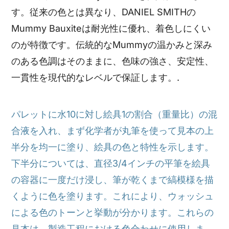
す。従来の色とは異なり、DANIEL SMITHの
Mummy Bauxiteは耐光性に優れ、着色しにくい
のが特徴です。伝統的なMummyの温かみと深み
のある色調はそのままに、色味の強さ、安定性、
一貫性を現代的なレベルで保証します。.
パレットに水10に対し絵具1の割合（重量比）の混
合液を入れ、まず化学者が丸筆を使って見本の上
半分を均一に塗り、絵具の色と特性を示します。
下半分については、直径3/4インチの平筆を絵具
の容器に一度だけ浸し、筆が乾くまで縞模様を描
くように色を塗ります。これにより、ウォッシュ
による色のトーンと挙動が分かります。これらの
見本は、製造工程における色合わせに使用しま