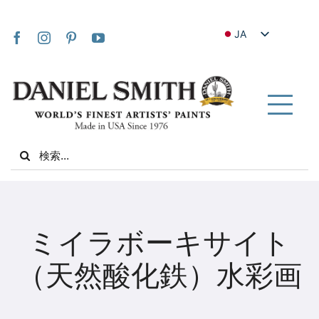
Skip
to
JA
content
EN
FR
IT
Tog
DE
Nav
Search
ES
for:
NL
UK
家
VI
ミイラボーキサイト
ZH
私たちについて
（天然酸化鉄）水彩画
ZH_TW
コミュニティ