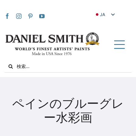
Skip
to
JA
content
EN
FR
IT
Tog
DE
Nav
Search
ES
for:
NL
UK
家
VI
ペインのブルーグレ
ZH
私たちについて
ー水彩画
ZH_TW
コミュニティ