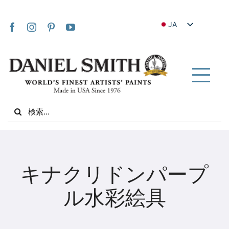
Skip
to
JA
content
EN
FR
IT
Tog
DE
Nav
Search
ES
for:
NL
UK
家
VI
キナクリドンパープ
ZH
私たちについて
ル水彩絵具
ZH_TW
コミュニティ