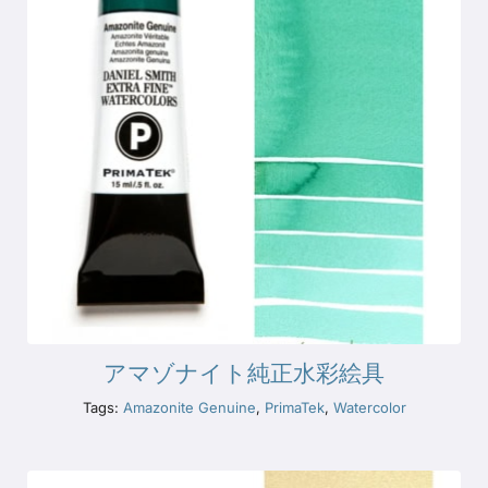
アマゾナイト純正水彩絵具
Tags:
Amazonite Genuine
,
PrimaTek
,
Watercolor