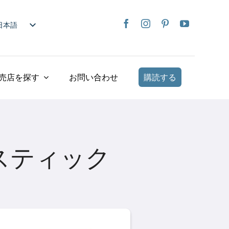
日本語
nglish
rançais
taliano
売店を探す
お問い合わせ
購読する
Deutsch
spañol
ederlands
країнська
スティック
iếng Việt
简体中文
繁體中文