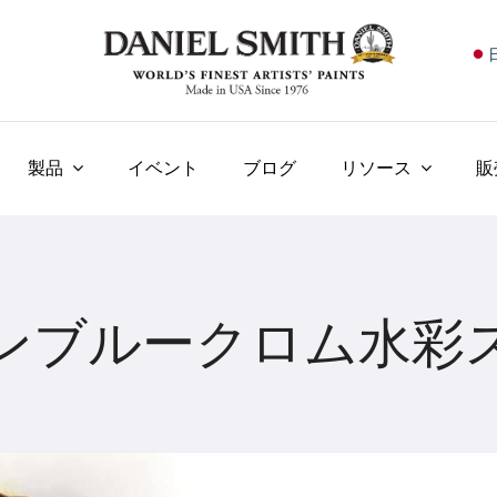
E
F
I
製品
イベント
ブログ
リソース
販
E
N
У
ンブルークロム水彩
T