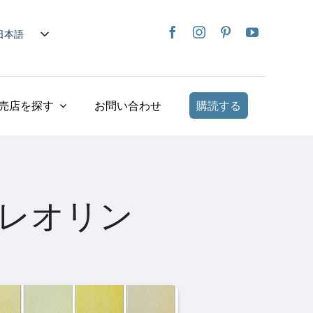
日本語
nglish
rançais
taliano
売店を探す
お問い合わせ
購読する
Deutsch
spañol
ederlands
країнська
レオリン
iếng Việt
简体中文
繁體中文