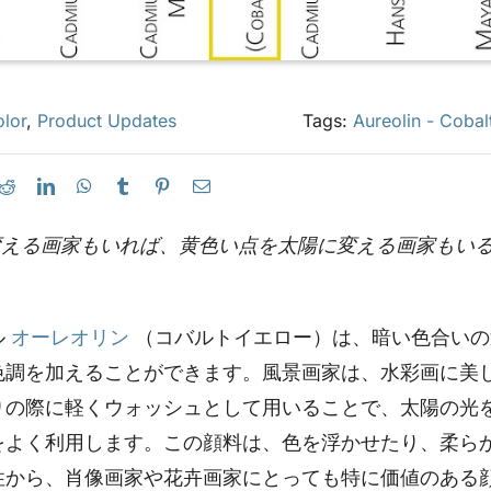
olor
,
Product Updates
Tags:
Aureolin - Cobal
変える画家もいれば、黄色い点を太陽に変える画家もいる
ル
オーレオリン
（コバルトイエロー）は、暗い色合いの
色調を加えることができます。風景画家は、水彩画に美
りの際に軽くウォッシュとして用いることで、太陽の光
をよく利用します。この顔料は、色を浮かせたり、柔ら
性から、肖像画家や花卉画家にとっても特に価値のある顔