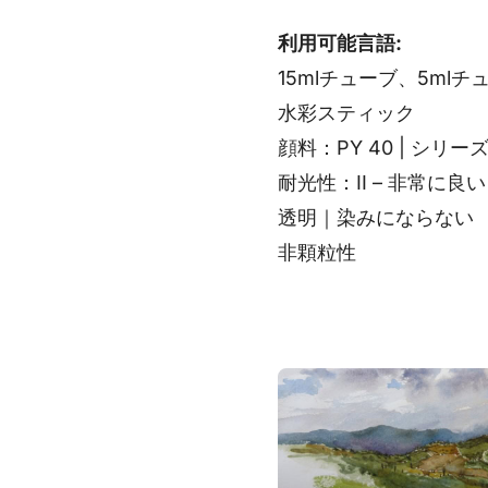
利用可能言語:
15mlチューブ、5mlチ
水彩スティック
顔料：PY 40 | シリー
耐光性：II – 非常に良い
透明｜染みにならない
非顆粒性