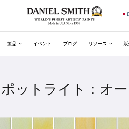
E
F
I
製品
イベント
ブログ
リソース
販
E
N
У
スポットライト：オー
T