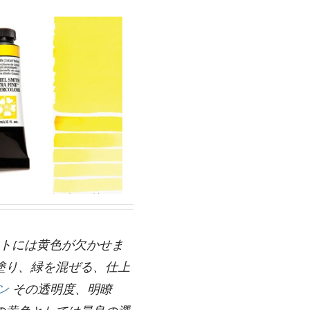
ットには黄色が欠かせま
塗り、緑を混ぜる、仕上
ン
その透明度、明瞭