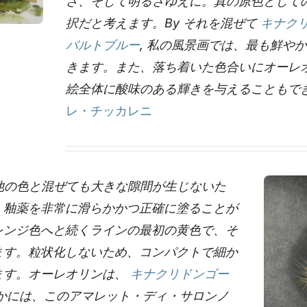
さ、そして明るさゆえに。真の原色として
択だと考えます。B
y それを混ぜて
キナク
バルトブルー
,
私の風景画では、最も鮮やか
きます。また、落ち着いた色合いにオーレ
絵全体に酸味のある輝きを与えることもで
レ・チッカレニ
他の色と混ぜても大きな隙間が生じないた
、釉薬を非常に滑らかかつ正確に塗ることが
レンジ色へと続くラインの最初の黄色で、そ
ます。粒状化しないため、コンパクトで細か
ます。オーレオリンは、
キナクリドンゴー
かには、このアマレット・ディ・サロンノ