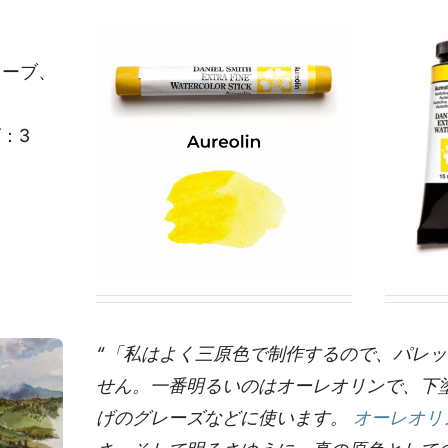
ューブ、
ズ：3
“「私はよく三原色で制作するので、パレ
せん。一番明るいのはオーレオリンで、下
げのグレーズなどに使います。
オーレオリ