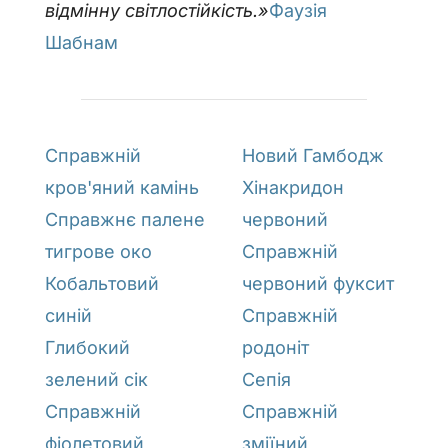
відмінну світлостійкість.»
Фаузія
Шабнам
Справжній
Новий Гамбодж
кров'яний камінь
Хінакридон
Справжнє палене
червоний
тигрове око
Справжній
Кобальтовий
червоний фуксит
синій
Справжній
Глибокий
родоніт
зелений сік
Сепія
Справжній
Справжній
фіолетовий
зміїний