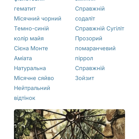
гематит
Справжній
Місячний чорний
содаліт
Темно-синій
Справжній Сугіліт
колір майя
Прозорий
Сієна Монте
помаранчевий
Аміата
піррол
Натуральна
Справжній
Місячне сяйво
Зойзит
Нейтральний
відтінок