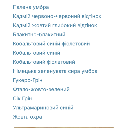
Палена умбра
Кадмій червоно-червоний відтінок
Кадмій жовтий глибокий відтінок
Блакитно-блакитний
Кобальтовий синій фіолетовий
Кобальтовий синій
Кобальтовий фіолетовий
Німецька зеленувата сира умбра
Гукерс-Грін
Фтало-жовто-зелений
Сік Грін
Ультрамариновий синій
Жовта охра