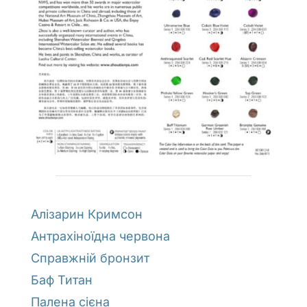
Алізарин Кримсон
Антрахіноїдна червона
Справжній бронзит
Баф Титан
Палена сієна