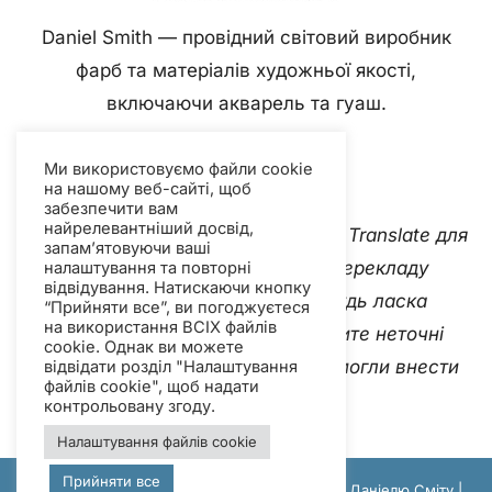
Daniel Smith — провідний світовий виробник
фарб та матеріалів художньої якості,
включаючи акварель та гуаш.
Ми використовуємо файли cookie
на нашому веб-сайті, щоб
забезпечити вам
найрелевантніший досвід,
Цей вебсайт використовує Google Translate для
запам’ятовуючи ваші
миттєвого та автоматичного перекладу
налаштування та повторні
відвідування. Натискаючи кнопку
контенту кількома мовами. Будь ласка
“Прийняти все”, ви погоджуєтеся
на використання ВСІХ файлів
зв'яжіться з нами
якщо ви виявите неточні
cookie. Однак ви можете
автоматичні переклади, щоб ми могли внести
відвідати розділ "Налаштування
файлів cookie", щоб надати
виправлення.
контрольовану згоду.
Налаштування файлів cookie
Прийняти все
© Авторське право 2012–2026 рр. належить Даніелю Сміту |