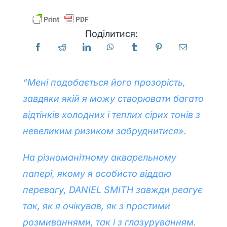
Продукти
Поділитися:
Події
“Мені подобається його прозорість,
Блог
завдяки якій я можу створювати багато
відтінків холодних і теплих сірих тонів з
Ресурси
невеликим ризиком забруднитися».
На різноманітному акварельному
Знайти роздрібного продавця
папері, якому я особисто віддаю
перевагу, DANIEL SMITH завжди реагує
Зв'яжіться з нами
так, як я очікував, як з простими
розмиваннями, так і з глазуруванням.
Підписатися