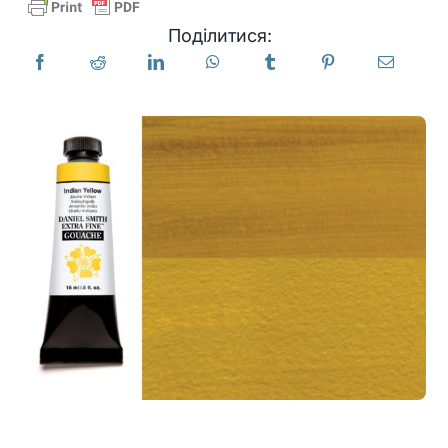
Поділитися:
Продукти
Події
Блог
Ресурси
Знайти роздрібного продавця
Зв'яжіться з нами
Підписатися