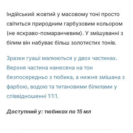
Індійський жовтий у масовому тоні просто
світиться природним гарбузовим кольором
(не яскраво-помаранчевим). У змішуванні з
білим він набуває більш золотистих тонів.
Зразки гуаші малюються у двох частинах.
Верхня частина нанесена на тон
безпосередньо з тюбика, а нижня змішана з
фарбою, водою та титановими білилами у
співвідношенні 1:1:1.
Доступний у: тюбиках по 15 мл