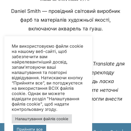
Daniel Smith — провідний світовий виробник
фарб та матеріалів художньої якості,
включаючи акварель та гуаш.
Ми використовуємо файли cookie
на нашому веб-сайті, щоб
забезпечити вам
найрелевантніший досвід,
Цей вебсайт використовує Google Translate для
запам’ятовуючи ваші
миттєвого та автоматичного перекладу
налаштування та повторні
відвідування. Натискаючи кнопку
контенту кількома мовами. Будь ласка
“Прийняти все”, ви погоджуєтеся
на використання ВСІХ файлів
зв'яжіться з нами
якщо ви виявите неточні
cookie. Однак ви можете
автоматичні переклади, щоб ми могли внести
відвідати розділ "Налаштування
файлів cookie", щоб надати
виправлення.
контрольовану згоду.
Налаштування файлів cookie
Прийняти все