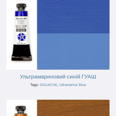
Ультрамариновий синій ГУАШ
Tags:
GOUACHE
,
Ultramarine Blue