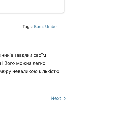
Tags:
Burnt Umber
ників завдяки своїм
я і його можна легко
 умбру невеликою кількістю
Next