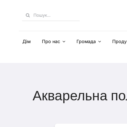
Skip
to
Search
content
for:
Дім
Про нас
Громада
Проду
Акварельна по