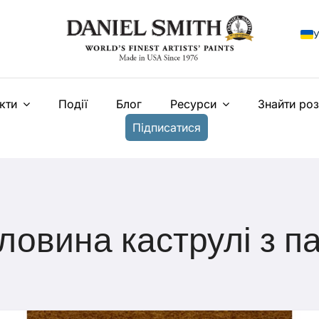
У
E
кти
Події
Блог
Ресурси
Знайти ро
F
Підписатися
I
E
N
T
ловина каструлі з 