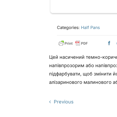
Categories:
Half Pans
Цей насичений темно-коричн
напівпрозорим або напівпроз
підфарбувати, щоб змінити й
алізаринового малинового або
Previous