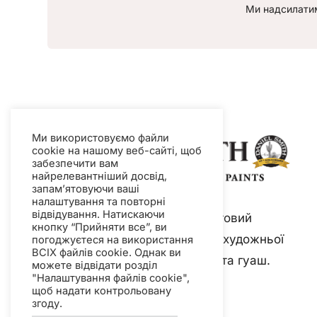
Ми надсилатим
Ми використовуємо файли
cookie на нашому веб-сайті, щоб
забезпечити вам
найрелевантніший досвід,
запам’ятовуючи ваші
налаштування та повторні
відвідування. Натискаючи
Daniel Smith — провідний світовий
кнопку “Прийняти все”, ви
виробник фарб та матеріалів художньої
погоджуєтеся на використання
ВСІХ файлів cookie. Однак ви
якості, включаючи акварель та гуаш.
можете відвідати розділ
"Налаштування файлів cookie",
щоб надати контрольовану
згоду.