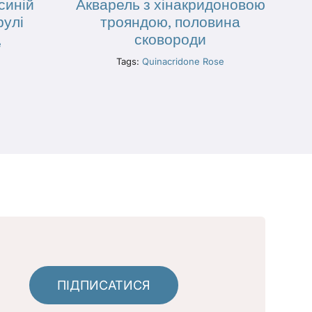
синій
Акварель з хінакридоновою
рулі
трояндою, половина
сковороди
e
Tags:
Quinacridone Rose
ПІДПИСАТИСЯ