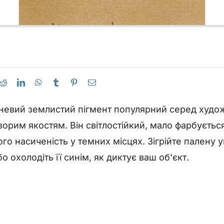
евий землистий пігмент популярний серед худож
орим якостям. Він світлостійкий, мало фарбуєтьс
ого насиченість у темних місцях. Зігрійте палену
 охолодіть її синім, як диктує ваш об'єкт.