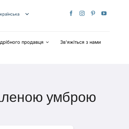
країнська
nglish
日本語
здрібного продавця
Зв'яжіться з нами
rançais
taliano
Deutsch
spañol
ederlands
iếng Việt
паленою умброю
简体中文
繁體中文