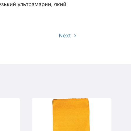
узький ультрамарин, який
Next