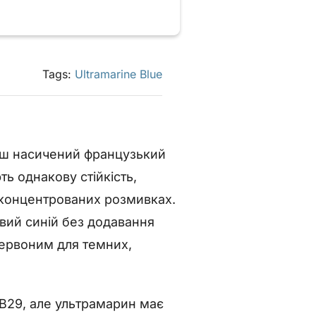
Tags:
Ultramarine Blue
льш насичений французький
ь однакову стійкість,
у концентрованих розмивках.
вий синій без додавання
червоним для темних,
PB29, але ультрамарин має