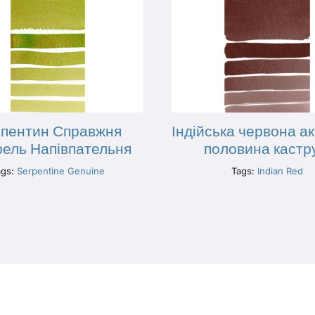
пентин Справжня
Індійська червона а
рель Напівпательня
половина кастр
ags:
Serpentine Genuine
Tags:
Indian Red