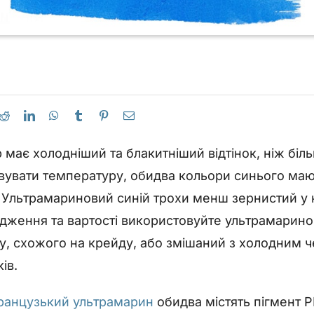
 має холодніший та блакитніший відтінок, ніж бі
увати температуру, обидва кольори синього мают
ть. Ультрамариновий синій трохи менш зернистий 
адження та вартості використовуйте ультрамарино
у, схожого на крейду, або змішаний з холодним 
ів.
ранцузький ультрамарин
обидва містять пігмент 