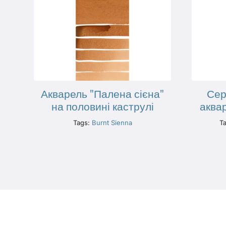
Акварель "Палена сієна"
Сер
на половині каструлі
аква
Tags:
Burnt Sienna
T