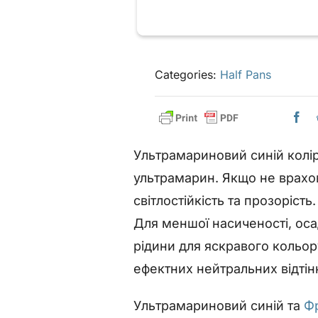
Categories:
Half Pans
Ультрамариновий синій колір
ультрамарин. Якщо не врахов
світлостійкість та прозоріс
Для меншої насиченості, ос
рідини для яскравого кольор
ефектних нейтральних відтінк
Ультрамариновий синій та
Ф