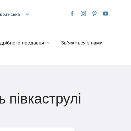
країнська
nglish
日本語
здрібного продавця
Зв'яжіться з нами
rançais
taliano
Deutsch
spañol
ederlands
iếng Việt
 півкаструлі
简体中文
繁體中文