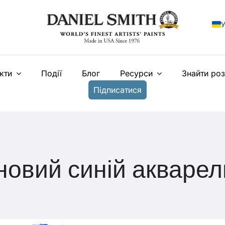
У
E
кти
Події
Блог
Ресурси
Знайти ро
F
Підписатися
I
E
N
T
овий синій акварель