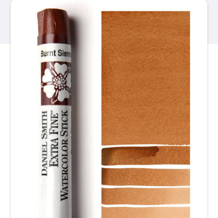
Продукти
Події
Блог
Ресурси
Знайти роздрібного продавця
Зв'яжіться з нами
Підписатися