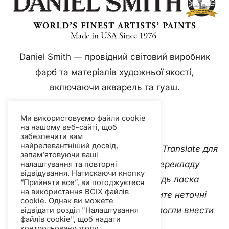
Daniel Smith — провідний світовий виробник
фарб та матеріалів художньої якості,
включаючи акварель та гуаш.
Ми використовуємо файли cookie
на нашому веб-сайті, щоб
забезпечити вам
найрелевантніший досвід,
Цей вебсайт використовує Google Translate для
запам’ятовуючи ваші
миттєвого та автоматичного перекладу
налаштування та повторні
відвідування. Натискаючи кнопку
контенту кількома мовами. Будь ласка
“Прийняти все”, ви погоджуєтеся
на використання ВСІХ файлів
зв'яжіться з нами
якщо ви виявите неточні
cookie. Однак ви можете
автоматичні переклади, щоб ми могли внести
відвідати розділ "Налаштування
файлів cookie", щоб надати
виправлення.
контрольовану згоду.