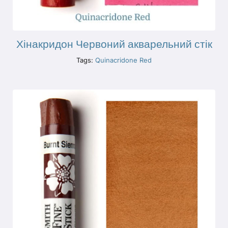
Хінакридон Червоний акварельний стік
Tags:
Quinacridone Red